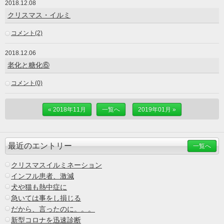
2018.12.08
クリスマス・イルミ
コメント(2)
2018.12.06
老化と糖化⑥
コメント(0)
« 2018年11月
一覧へ
2019年01月 »
最近のエントリー
一覧へ
クリスマスイルミネーション
インフル患者、激減
犬や猫も熱中症に
急いては事をし損じる
だから、言ったのに。。。
新型コロナを迅速診断