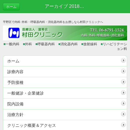
アーカイブ 2018年12月 | あれこれブログ
ホーム
平野区で内科･外科・呼吸器内科・消化器内科をお捜しなら村田クリニックへ
■
一般内科
■
外科
■
呼吸器内科
■
消化器内科
■
放射線科
■
リハビリテーシ
ョン科
ホーム
診療内容
予防接種
一般健診・企業健診
院内設備
治療方針
クリニック概要＆アクセス