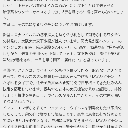
しかし、まだまだ以前のような普通の生活に戻ることは出来ません。
治療薬やワクチンが出来るまでは、3密を避ける生活は変わらないでしょ
う。
本日は、その気になるワクチンについてお届けします。
新型コロナウイルスの感染拡大を防ぐ切り札として期待されるワクチン
の開発に、大阪大の森下教授が挑んでいます。同大発創薬ベンチャーの
アンジェスと組み、臨床治験を7月から行う計画で、効果や副作用を確認
しながら、来春の実用化を目指しています。森下教授は「流行の第2波、
第3波が懸念され、一日も早く国民に届けたい」と語っています。
今回のワクチンは、ウイルスそのものを使って作る一般的なワクチンと
違って、ウイルスの遺伝情報を一部組み込んで作る「DNAワクチン」と
呼ばれるタイプで、遺伝子治療薬の研究開発で長年培ってきた組み込み
技術を応用しています。投与すると体の免疫機能が異物と認識し、排除
しようと抗体を生み出し、ウイルスが侵入してきたら、その抗体が働い
て抑え込むのです。
インフルエンザなど多くのワクチンは、ウイルスを弱毒化したり不活化
したりして、鶏の卵で増やして製造します。実際に患者に打ち始めるま
でに5～8カ月が必要となり、早期には対応できません。DNAワクチンは
ウイルス自体を使用していないため、安全性が高く、開発から供給まで