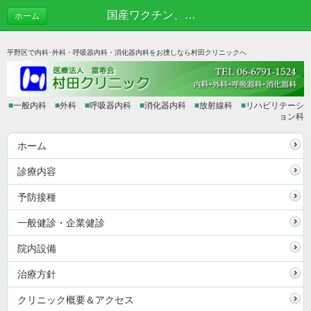
国産ワクチン、来春か | あれこれブログ
ホーム
平野区で内科･外科・呼吸器内科・消化器内科をお捜しなら村田クリニックへ
■
一般内科
■
外科
■
呼吸器内科
■
消化器内科
■
放射線科
■
リハビリテーシ
ョン科
ホーム
診療内容
予防接種
一般健診・企業健診
院内設備
治療方針
クリニック概要＆アクセス