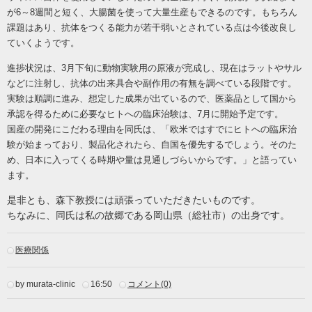
が6～8週間と短く、大腸菌を使って大量生産もできるのです。もちろん
課題はあり、抗体をつくる能力が若干弱いとされている点は今後改良し
ていくようです。
進捗状況は、3月下旬に動物実験用の原液が完成し、現在はラットやサル
などに注射し、抗体の出来具合や副作用の有無を調べている段階です。
実験は順調に進み、想定した成果が出ているので、医薬品として国から
承認を得るために必要なヒトへの臨床治験は、7月に開始予定です。
国産の開発にこだわる理由を同氏は、「欧米ではすでにヒトへの臨床治
験が始まっており、製品化されたら、自国を優先するでしょう。そのた
め、日本に入ってくる時期や量は見通しづらいからです。」と語ってい
ます。
是非とも、森下教授には頑張っていただきたいものです。
ちなみに、同氏は私の故郷である岡山県（総社市）の出身です。
医療関係
by murata-clinic
16:50
コメント(0)