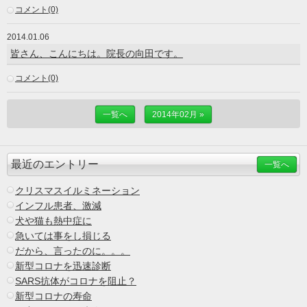
コメント(0)
2014.01.06
皆さん、こんにちは。院長の向田です。
コメント(0)
一覧へ
2014年02月 »
最近のエントリー
一覧へ
クリスマスイルミネーション
インフル患者、激減
犬や猫も熱中症に
急いては事をし損じる
だから、言ったのに。。。
新型コロナを迅速診断
SARS抗体がコロナを阻止？
新型コロナの寿命