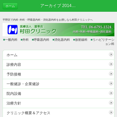
アーカイブ 2014年01月 | あれこれブログ
ホーム
平野区で内科･外科・呼吸器内科・消化器内科をお捜しなら村田クリニックへ
■
一般内科
■
外科
■
呼吸器内科
■
消化器内科
■
放射線科
■
リハビリテーシ
ョン科
ホーム
診療内容
予防接種
一般健診・企業健診
院内設備
治療方針
クリニック概要＆アクセス