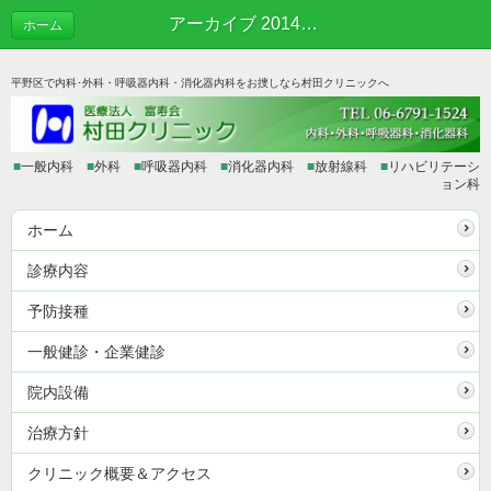
アーカイブ 2014年12月 | あれこれブログ
ホーム
平野区で内科･外科・呼吸器内科・消化器内科をお捜しなら村田クリニックへ
■
一般内科
■
外科
■
呼吸器内科
■
消化器内科
■
放射線科
■
リハビリテーシ
ョン科
ホーム
診療内容
予防接種
一般健診・企業健診
院内設備
治療方針
クリニック概要＆アクセス