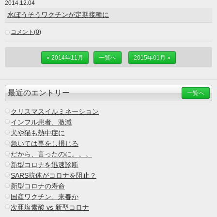
2014.12.04
水ぼうそうワクチンが定期接種に
コメント(0)
« 2014年11月
一覧へ
2015年01月 »
最近のエントリー
一覧へ
クリスマスイルミネーション
インフル患者、激減
犬や猫も熱中症に
急いては事をし損じる
だから、言ったのに。。。
新型コロナを迅速診断
SARS抗体がコロナを阻止？
新型コロナの寿命
国産ワクチン、来春か
次亜塩素酸 vs 新型コロナ