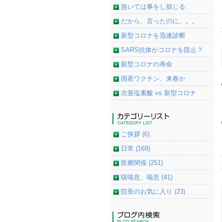
急いては事をし損じる
だから、言ったのに。。。
新型コロナを迅速診断
SARS抗体がコロナを阻止？
新型コロナの寿命
国産ワクチン、来春か
次亜塩素酸 vs 新型コロナ
ご挨拶 (6)
日常 (169)
医療関係 (251)
咳喘息、喘息 (41)
院長のお気に入り (23)