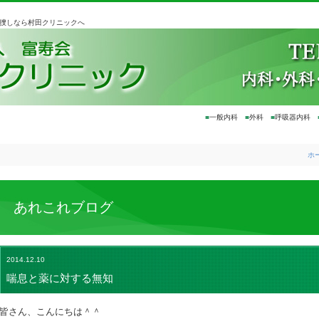
お捜しなら村田クリニックへ
■
一般内科
■
外科
■
呼吸器内科
ホ
あれこれブログ
2014.12.10
喘息と薬に対する無知
皆さん、こんにちは＾＾