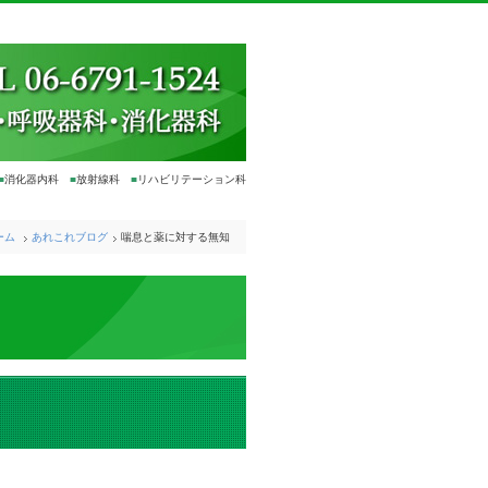
■
消化器内科
■
放射線科
■
リハビリテーション科
ーム
あれこれブログ
喘息と薬に対する無知