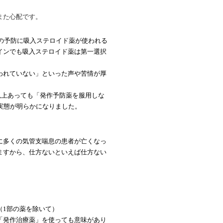
。
また心配です。
作の予防に吸入ステロイド薬が使われる
インでも
吸入ステロイド薬は
第一選択
われていない」といった声や苦情が厚
回以上あっても「発作予防薬を服用しな
実態が明らかになりました。
に多くの気管支喘息の患者が亡くなっ
ますから、仕方ないといえば仕方ない
（
1部の薬を除いて）
「発作治療薬」を使っても意味があり