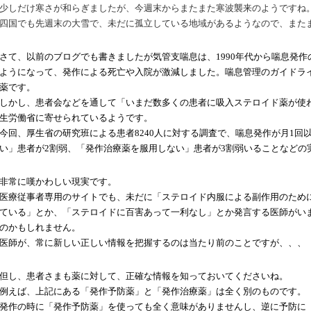
少しだけ寒さが和らぎましたが、今週末からまたまた寒波襲来のようですね
四国でも先週末の大雪で、未だに孤立している地域があるようなので、また
さて、以前のブログでも書きましたが気管支喘息は、
1990年代から喘息発
ようになって、発作による死亡や入院が激減しました。喘息管理のガイドラ
薬です。
しかし、患者会などを通して「いまだ数多くの患者に吸入ステロイド薬が使
生労働省に寄せられているようです。
今回、厚生省の研究班による患者
8240人に対する調査で、喘息発作が月1
い」患者が2割弱、「発作治療薬を服用しない」患者が3割弱いることなどの
非常に嘆かわしい現実です。
医療従事者専用のサイトでも、未だに「ステロイド内服による副作用のため
ている」とか、「ステロイドに百害あって一利なし」とか発言する医師がい
のかもしれません。
医師が、常に新しい正しい情報を把握するのは当たり前のことですが、、、
但し、患者さまも薬に対して、正確な情報を知っておいてくださいね。
例えば、上記にある「発作予防薬」と「発作治療薬」は全く別のものです。
発作の時に「発作予防薬」を使っても全く意味がありませんし、逆に予防に