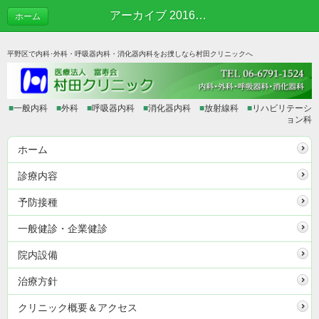
アーカイブ 2016年08月 | あれこれブログ
ホーム
平野区で内科･外科・呼吸器内科・消化器内科をお捜しなら村田クリニックへ
■
一般内科
■
外科
■
呼吸器内科
■
消化器内科
■
放射線科
■
リハビリテーシ
ョン科
ホーム
診療内容
予防接種
一般健診・企業健診
院内設備
治療方針
クリニック概要＆アクセス