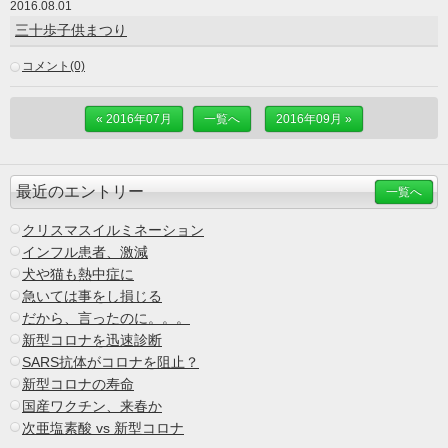
2016.08.01
三十歩子供まつり
コメント(0)
« 2016年07月
一覧へ
2016年09月 »
最近のエントリー
一覧へ
クリスマスイルミネーション
インフル患者、激減
犬や猫も熱中症に
急いては事をし損じる
だから、言ったのに。。。
新型コロナを迅速診断
SARS抗体がコロナを阻止？
新型コロナの寿命
国産ワクチン、来春か
次亜塩素酸 vs 新型コロナ