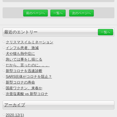
前のページへ
一覧へ
次のページへ
最近のエントリー
一覧へ
クリスマスイルミネーション
インフル患者、激減
犬や猫も熱中症に
急いては事をし損じる
だから、言ったのに。。。
新型コロナを迅速診断
SARS抗体がコロナを阻止？
新型コロナの寿命
国産ワクチン、来春か
次亜塩素酸 vs 新型コロナ
アーカイブ
2020.12(1)