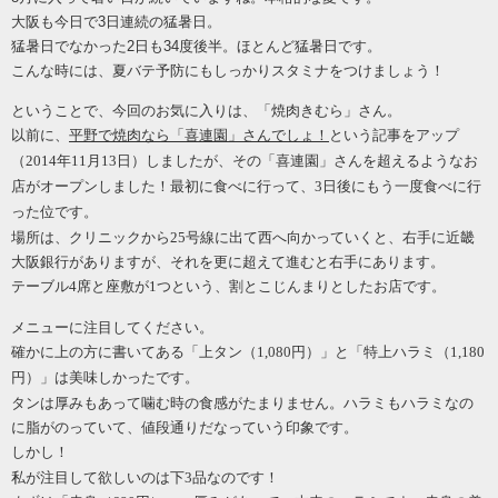
大阪も今日で3日連続の猛暑日。
猛暑日でなかった2日も34度後半。ほとんど猛暑日です。
こんな時には、夏バテ予防にもしっかりスタミナをつけましょう！
ということで、今回のお気に入りは、「焼肉きむら」さん。
以前に、
平野で焼肉なら「喜連園」さんでしょ！
という記事をアップ
（2014年11月13日）
しましたが、その「喜連園」さんを超えるようなお
店がオープンしました！最初に食べに行って、
3日後にもう一度食べに行
った位です。
場所は、クリニックから
25号線に出て西へ向かっていくと、右手に近畿
大阪銀行がありますが、それを更に超えて進むと右手にあります。
テーブル
4席と座敷が1つという、割とこじんまりとしたお店です。
メニューに注目してください。
確かに上の方に書いてある「上タン（
1,080円）」と「特上ハラミ（1,180
円）」は美味しかったです。
タンは厚みもあって噛む時の食感がたまりません。ハラミもハラミなの
に脂がのっていて、値段通りだなっていう印象です。
しかし！
私が注目して欲しいのは下
3品なのです！