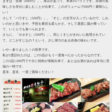
まずは「赤身（
680円）」。厚みがあって、本来のハラミです。赤身の美
味しさを存分に楽しむことが出来て、このボリュームで680円！素晴らし
い！
そして「バラすじ（
500円）」。「すじ」の文字が入っているので、しわ
いのかと思いきや、予想を裏切る柔らかさ。そして適度に脂が乗ってい
て、いくらでも食べられます。
さらに、「ホホすじ（
500円）」。同じくすじがきれいに処理されてい
て、どこがすじなの？という、少し弾力のある赤身の味わいです。
いや～参りました！の世界です。
私が
2度訪れたのは、この3品がもう一度食べたかったからなのです。
この
3品1,680円で十分に焼肉が堪能出来て、あとはお酒があれば本当に至
福の一時です。
是非、是非、一度ご賞味ください！