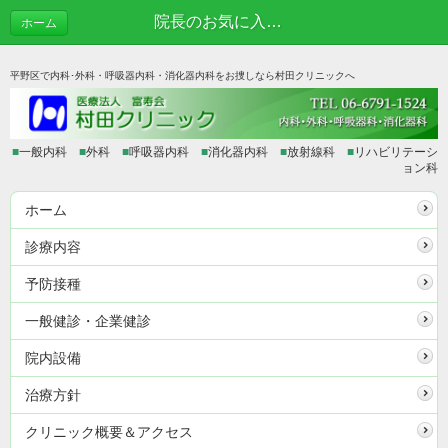
院長のお気に入りVol.16 焼肉きむら | あれこれブログ
ホーム
平野区で内科･外科・呼吸器内科・消化器内科をお捜しなら村田クリニックへ
■
一般内科
■
外科
■
呼吸器内科
■
消化器内科
■
放射線科
■
リハビリテーシ
ョン科
ホーム
診療内容
予防接種
一般健診・企業健診
院内設備
治療方針
クリニック概要＆アクセス