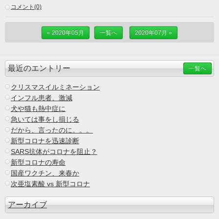
コメント(0)
« 2020年05月
一覧へ
2020年07月 »
最近のエントリー
一覧へ
クリスマスイルミネーション
インフル患者、激減
犬や猫も熱中症に
急いては事をし損じる
だから、言ったのに。。。
新型コロナを迅速診断
SARS抗体がコロナを阻止？
新型コロナの寿命
国産ワクチン、来春か
次亜塩素酸 vs 新型コロナ
アーカイブ