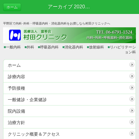
アーカイブ 2020年06月 | あれこれブログ
ホーム
平野区で内科･外科・呼吸器内科・消化器内科をお捜しなら村田クリニックへ
■
一般内科
■
外科
■
呼吸器内科
■
消化器内科
■
放射線科
■
リハビリテーシ
ョン科
ホーム
診療内容
予防接種
一般健診・企業健診
院内設備
治療方針
クリニック概要＆アクセス