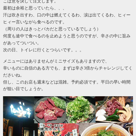
こは意を決して注文します。
最初は余裕と思っていたら、、、
汗は吹き出すわ、口の中は燃えてくるわ、涙は出てくるわ、ヒィー
ヒィー言いながら食べるのです。
（周りの人はきっとバカだと思っているでしょう）
何度も途中で食べるのを止めようと思うのですが、辛さの中に旨み
があってついつい。
次の日、トイレに行くとつらいです。。。
メニューにはありませんがミニサイズもありますので、
辛いものに自信のある方でも、まずは辛さ
3倍からチャレンジしてく
ださいね。
但し、このお店も週末などは混雑。予約必須です。平日の早い時間
が狙い目でしょうか。