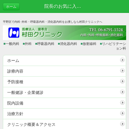
院長のお気に入りVol.7 たっとん亭 | あれこれブログ
ホーム
平野区で内科･外科・呼吸器内科・消化器内科をお捜しなら村田クリニックへ
■
一般内科
■
外科
■
呼吸器内科
■
消化器内科
■
放射線科
■
リハビリテーシ
ョン科
ホーム
診療内容
予防接種
一般健診・企業健診
院内設備
治療方針
クリニック概要＆アクセス