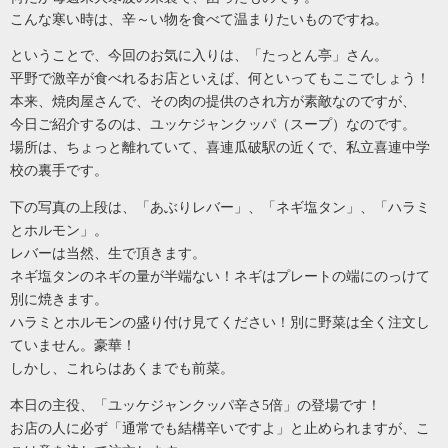
こんな寒い時は、辛～い物を食べて温まりたいものですね。
ということで、
今回のお気に入りは、「たっとん亭」さん。
平野で激辛が食べれるお店といえば、何といってもここでしょう！
本来、焼肉屋さんで、その肉の提供のされ方が素敵なのですが、
今日ご紹介するのは、ユッケジャンクッパ（スープ）なのです。
場所は、ちょっと離れていて、喜連瓜破駅の近くで、私立喜連中学
校の裏手です。
下の写真の上段は、「あぶりレバー」、「ネギ塩タン」、「ハラミ
とホルモン」。
レバーは当然、生で頂きます。
ネギ塩タンのネギの量が半端ない！ネギはプレートの端にのっけて
別に焼きます。
ハラミとホルモンの盛り付け見てください！別に野菜は全く注文し
ていません。豪華！
しかし、これらはあくまでも前菜。
本日の主役、「ユッケジャンクッパ辛さ
5倍」の登場です！
お店の人に必ず「通常でも結構辛いですよ」と止められますが、こ