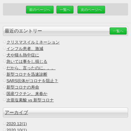
前のページへ
一覧へ
次のページへ
最近のエントリー
一覧へ
クリスマスイルミネーション
インフル患者、激減
犬や猫も熱中症に
急いては事をし損じる
だから、言ったのに。。。
新型コロナを迅速診断
SARS抗体がコロナを阻止？
新型コロナの寿命
国産ワクチン、来春か
次亜塩素酸 vs 新型コロナ
アーカイブ
2020.12(1)
2020.10(1)