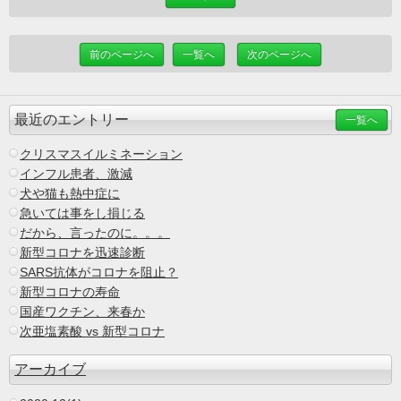
前のページへ
一覧へ
次のページへ
最近のエントリー
一覧へ
クリスマスイルミネーション
インフル患者、激減
犬や猫も熱中症に
急いては事をし損じる
だから、言ったのに。。。
新型コロナを迅速診断
SARS抗体がコロナを阻止？
新型コロナの寿命
国産ワクチン、来春か
次亜塩素酸 vs 新型コロナ
アーカイブ