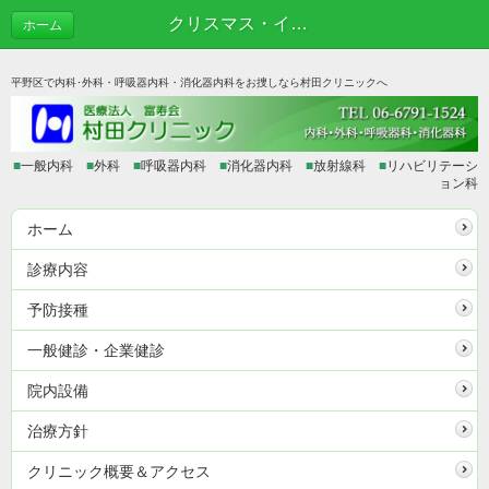
クリスマス・イルミ | あれこれブログ
ホーム
平野区で内科･外科・呼吸器内科・消化器内科をお捜しなら村田クリニックへ
■
一般内科
■
外科
■
呼吸器内科
■
消化器内科
■
放射線科
■
リハビリテーシ
ョン科
ホーム
診療内容
予防接種
一般健診・企業健診
院内設備
治療方針
クリニック概要＆アクセス