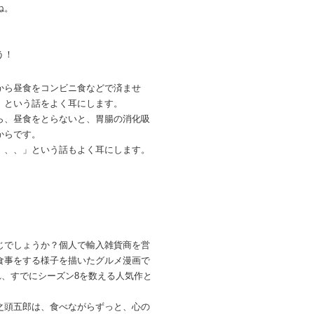
ね。
う！
から昼食をコンビニ食などで済ませ
、という話をよく耳にします。
ら、昼食をとらないと、胃腸の消化吸
からです。
、、、」という話もよく耳にします。
じでしょうか？個人で輸入雑貨商を営
食事をする様子を描いたグルメ漫画で
れ、すでにシーズン8を数える人気作と
之頭五郎は、食べながらずっと、心の