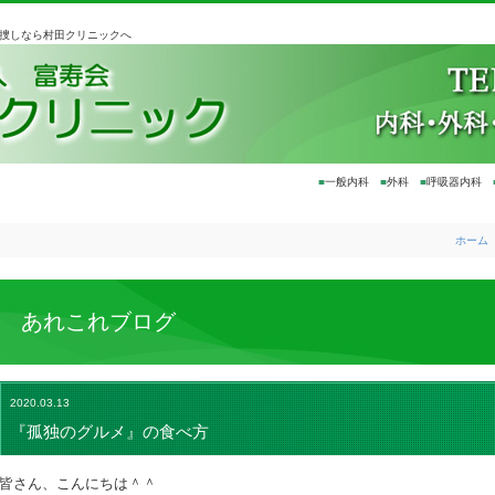
お捜しなら村田クリニックへ
■
一般内科
■
外科
■
呼吸器内科
ホーム
あれこれブログ
2020.03.13
『孤独のグルメ』の食べ方
皆さん、こんにちは＾＾