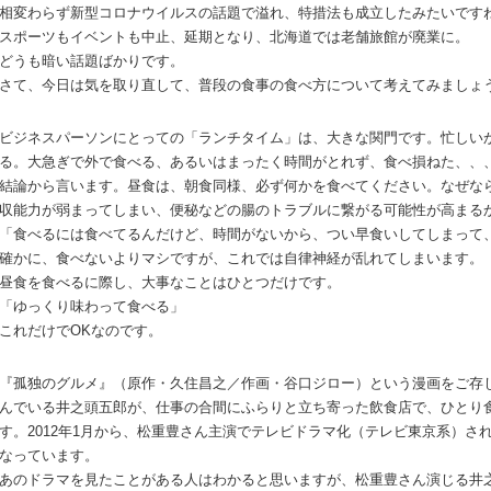
相変わらず新型コロナウイルスの話題で溢れ、特措法も成立したみたいです
スポーツもイベントも中止、延期となり、北海道では老舗旅館が廃業に。
どうも暗い話題ばかりです。
さて、今日は気を取り直して、普段の食事の食べ方について考えてみましょ
ビジネスパーソンにとっての「ランチタイム」は、大きな関門です。忙しい
る。大急ぎで外で食べる、あるいはまったく時間がとれず、食べ損ねた、、
結論から言います。昼食は、朝食同様、必ず何かを食べてください。
なぜな
収能力が弱まってしまい、便秘などの腸のトラブルに繋がる可能性が高まる
「食べるには食べてるんだけど、時間がないから、つい早食いしてしまって
確かに、食べないよりマシですが、これでは自律神経が乱れてしまいます。
昼食を食べるに際し、大事なことはひとつだけです。
「ゆっくり味わって食べる」
これだけでOKなのです。
『孤独のグルメ』（原作・久住昌之／作画・谷口ジロー）という漫画をご存
んでいる井之頭五郎が、仕事の合間にふらりと立ち寄った飲食店で、ひとり
す。2012年1月から、松重豊さん主演でテレビドラマ化（テレビ東京系）さ
なっています。
あのドラマを見たことがある人はわかると思いますが、松重豊さん演じる井