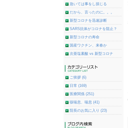
急いては事をし損じる
だから、言ったのに。。。
新型コロナを迅速診断
SARS抗体がコロナを阻止？
新型コロナの寿命
国産ワクチン、来春か
次亜塩素酸 vs 新型コロナ
ご挨拶 (6)
日常 (169)
医療関係 (251)
咳喘息、喘息 (41)
院長のお気に入り (23)