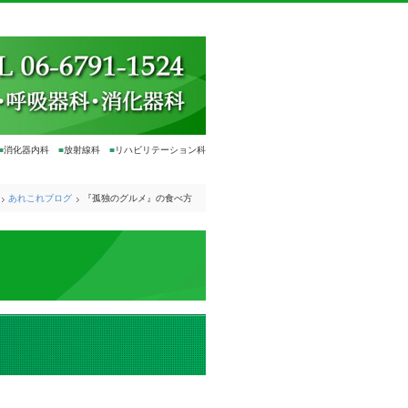
■
消化器内科
■
放射線科
■
リハビリテーション科
あれこれブログ
『孤独のグルメ』の食べ方