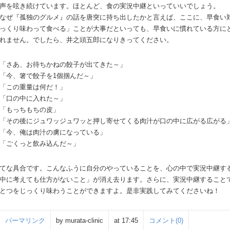
声を呟き続けています。ほとんど、食の実況中継といっていいでしょう。
なぜ『孤独のグルメ』の話を唐突に持ち出したかと言えば、ここに、早食い
っくり味わって食べる」ことが大事だといっても、早食いに慣れている方に
れません。でしたら、井之頭五郎になりきってください。
「さあ、お待ちかねの餃子が出てきた～」
「今、箸で餃子を1個掴んだ～」
「この重量は何だ！」
「口の中に入れた～」
「もっちもちの皮」
「その後にジュワッジュワッと押し寄せてくる肉汁が口の中に広がる広がる
「今、俺は肉汁の虜になっている」
「ごくっと飲み込んだ～」
てな具合です。こんなふうに自分のやっていることを、心の中で実況中継す
中に考えても仕方がないこと」が消え去ります。さらに、実況中継すること
とつをじっくり味わうことができますよ。是非実践してみてくださいね！
パーマリンク
by murata-clinic
at 17:45
コメント(0)