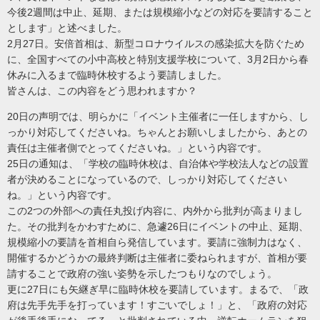
今後2週間は中止、延期、または規模縮小などの対応を要請すること
とします」と述べました。
2月27日。安倍首相は、新型コロナウイルスの感染拡大を防ぐため
に、全国すべての小中高校と特別支援学校について、3月2日から春
休みに入るまで臨時休校するよう要請しました。
皆さんは、この内容をどう思われますか？
20日の声明では、明らかに「イベント主催者に一任しますから、し
っかり対応してくださいね。ちゃんとお願いしましたから、あとの
責任は主催者側でとってくださいね。」という内容です。
25日の通知は、「学校の臨時休校は、自治体や学校法人などの設置
者が決めることになっているので、しっかり対応してください
ね。」という内容です。
この2つの外部への責任丸投げ内容に、内外から批判が高まりまし
た。その批判をかわすために、急遽26日にイベントの中止、延期、
規模縮小の要請を首相自ら発信しています。要請に強制力はなく、
開催するかどうかの最終判断は主催者に委ねられますが、首相が要
請することで政府の強い姿勢を示したつもりなのでしょう。
更に27日にも矢継ぎ早に臨時休校を要請しています。まるで、「政
府は先手先手を打っています！すごいでしょ！」と、「政府の対応