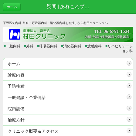
疑問 | あれこれブログ
ホーム
平野区で内科･外科・呼吸器内科・消化器内科をお捜しなら村田クリニックへ
■
一般内科
■
外科
■
呼吸器内科
■
消化器内科
■
放射線科
■
リハビリテーシ
ョン科
ホーム
診療内容
予防接種
一般健診・企業健診
院内設備
治療方針
クリニック概要＆アクセス