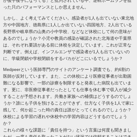
が後手後手になってる」と批判されている中、逆転ホームランを狙
った只のパフォーマンスとしか思えません。
しかし、よく考えてみてください。感染者が1人も出ていない東北地
方や中国地方、徳島県に1人しか出ていない四国地方、2人出ている
長野県や岐阜県の山奥の小中学校、などなど休校にして何の意味が
あるのでしょうか？小児や教員の感染が確認された北海道や千葉県
は、それぞれ要請がある前に休校を決定しています。これが正常な
判断です。例えば、インフルエンザで感染者が1人も出ていないの
に、学級閉鎖や学校閉鎖をするバカがどこにいるでしょうか？
Medpeerという医師専門のサイトのアンケート調査でも、約6割の
医師が反対しています。また、この休校により医療従事者が出勤困
難になる影響で、一部の診療を制限すると発表した病院も出ていま
す。更に、非医療従事者だったとしても仕事を休む事で収入が減少
することが予想されます。共働き家族への補償はどうするのでしょ
うか？誰にも子供を預けることができず、仕方なく子供を1人で家に
残して、何か起こった時の責任は誰がとってくれるのでしょうか？
休校による学習の遅れや休校中の学習内容はどうするのでしょう
か？
これらの様々な課題に「責任を持つ」という言葉は何度も聞きまし
たが、一度も責任を取ったことがない状況では信頼することはでき