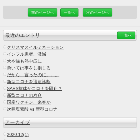
前のページへ
一覧へ
次のページへ
最近のエントリー
一覧へ
クリスマスイルミネーション
インフル患者、激減
犬や猫も熱中症に
急いては事をし損じる
だから、言ったのに。。。
新型コロナを迅速診断
SARS抗体がコロナを阻止？
新型コロナの寿命
国産ワクチン、来春か
次亜塩素酸 vs 新型コロナ
アーカイブ
2020.12(1)