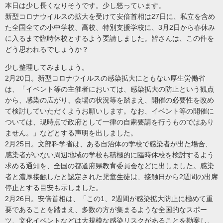
本日は少し長くなりそうです。少し怒っています。
新型コロナウイルスの拡大を受けて安倍首相は27日に、私立を含め
た全国全ての小中学校、高校、特別支援学校に、3月2日から春休み
に入るまで臨時休校とするよう要請しました。皆さんは、この件を
どう思われるでしょうか？
少し整理してみましょう。
2月20日。新型コロナウイルスの感染拡大にともない厚生労働省
は、「イベント等の主催者においては、感染拡大の防止という観点
から、感染の広がり、会場の状況等を踏まえ、開催の必要性を改め
て検討していただくようお願いします。なお、イベント等の開催に
ついては、現時点で政府として一律の自粛要請を行うものではあり
ません。」などとする声明を出しました。
2月25日。文部科学省は、ある自治体の学校で感染者が出た場合、
感染者がいない周辺地域の学校も積極的に臨時休校を検討するよう
求める通知を、全国の都道府県教育委員会などに出しました。感染
者と濃厚接触したと認定された児童生徒は、接触日から2週間の出席
停止とする目安も示しました。
2月26日。安倍首相は、「この1、2週間が感染拡大防止に極めて重
要であることを踏まえ、多数の方が集まるような全国的なスポー
ツ、文化イベントなどは大規模な感染リスクがあることを勘案し、