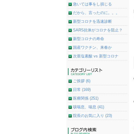
急いては事をし損じる
だから、言ったのに。。。
新型コロナを迅速診断
SARS抗体がコロナを阻止？
新型コロナの寿命
国産ワクチン、来春か
次亜塩素酸 vs 新型コロナ
ご挨拶 (6)
日常 (169)
医療関係 (251)
咳喘息、喘息 (41)
院長のお気に入り (23)