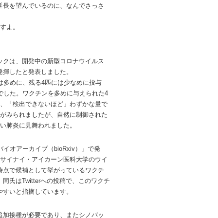
延長を望んでいるのに、なんでさっさ
ますよ。
ックは、開発中の新型コロナウイルス
発揮したと発表しました。
は多めに、残る4匹には少なめに投与
でした。
ワクチンを多めに与えられた4
が、「検出できないほど」わずかな量で
加がみられましたが、自然に制御された
重い肺炎に見舞われました。
オアーカイブ（bioRxiv）」で発
サイナイ・アイカーン医科大学のウイ
時点で候補として挙がっているワクチ
、
同氏はTwitterへの投稿で、このワクチ
やすいと指摘しています。
追加接種が必要であり、またシノバッ