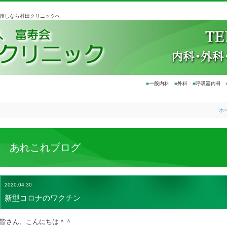
お捜しなら村田クリニックへ
■
一般内科
■
外科
■
呼吸器内科
ホ
あれこれブログ
2020.04.30
新型コロナのワクチン
皆さん、こんにちは＾＾