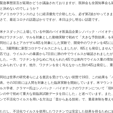
緊急事態宣言が延期かどうか議論されておりますが、医師会も全国知事会も
と決めないのでしょうか？
アメリカやフランスのように経済優先で介助したら、必ず第2波がやってき
さて、最近コロナの話題ばかりですが、本日は少し明るい話題です。
米ナスダックに上場している中国のバイオ医薬品企業シノバック・バイオテ
向けワクチンが、サルを対象とした動物実験で初めて「大きな予防効果」を
同社によるとアカゲザル8匹を対象にした実験で、開発中のワクチンを4匹に
し、3週間後に新型コロナウイルスにさらしましたが、8匹とも発症しません
匹では、ウイルスへの暴露から7日目に肺の中でウイルスが確認されました
した。一方、ワクチンを少なめに与えられた4匹では体内でウイルス量の増
とみられています。
他方、ワクチンを全く与えなかった別の4匹は発症し、
同社は世界の研究者らによる査読を受けていない状態で19日、この結果を「バイ
表。その3日前には人間を対象とした臨床実験を開始しています。
米マウント
ルス学者、クラマー氏はシノバック・バイオテックのワクチンについて「現
ンの中で初めて重大な前臨床試験データを目にした」と述べています。また
ンで不活化ウイルスを用いる方法は「昔からある技術」で、量産体制を整え
ただし、不活化ウイルスを使用したワクチンでは安定した効果を得るために