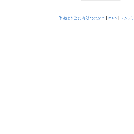
休校は本当に有効なのか？
|
main
|
レムデ