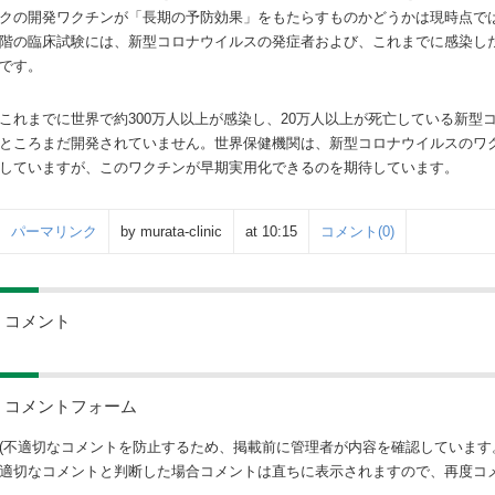
クの開発ワクチンが「長期の予防効果」をもたらすものかどうかは現時点で
階の臨床試験には、新型コロナウイルスの発症者および、これまでに感染し
です。
これまでに世界で約300万人以上が感染し、20万人以上が死亡している新型
ところまだ開発されていません。世界保健機関は、新型コロナウイルスのワク
していますが、このワクチンが早期実用化できるのを期待しています。
パーマリンク
by murata-clinic
at 10:15
コメント(0)
コメント
コメントフォーム
(不適切なコメントを防止するため、掲載前に管理者が内容を確認しています
適切なコメントと判断した場合コメントは直ちに表示されますので、再度コメ