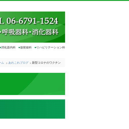
■
消化器内科
■
放射線科
■
リハビリテーション科
ーム
あれこれブログ
新型コロナのワクチン