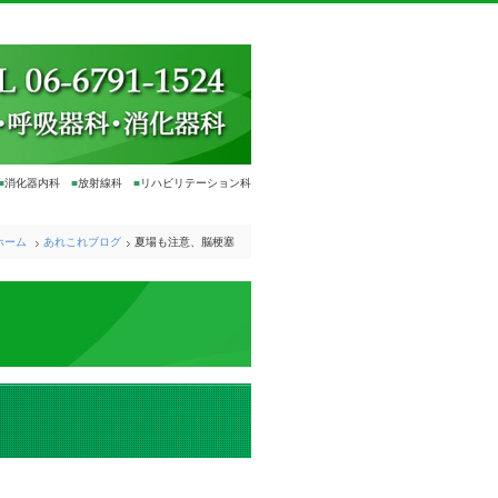
■
消化器内科
■
放射線科
■
リハビリテーション科
ホーム
あれこれブログ
夏場も注意、脳梗塞