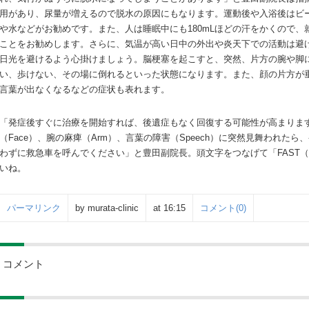
用があり、尿量が増えるので脱水の原因にもなります。運動後や入浴後はビ
や水などがお勧めです。また、人は睡眠中にも180mLほどの汗をかくので、
ことをお勧めします。さらに、気温が高い日中の外出や炎天下での活動は避
日光を避けるよう心掛けましょう。脳梗塞を起こすと、突然、片方の腕や脚
い、歩けない、その場に倒れるといった状態になります。また、顔の片方が
言葉が出なくなるなどの症状も表れます。
「発症後すぐに治療を開始すれば、後遺症もなく回復する可能性が高まりま
（Face）、腕の麻痺（Arm）、言葉の障害（Speech）に突然見舞われたら
わずに救急車を呼んでください」と豊田副院長。頭文字をつなげて「FAST
いね。
パーマリンク
by murata-clinic
at 16:15
コメント(0)
コメント