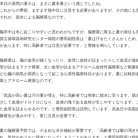
本日の昼間の暑さは、まさに夏本番という感じでしたね。
これからの季節、ますます熱中症に注意する必要がありますが、その他にも
それが、脱水による脳梗塞なのです。
脳卒中は冬に起こりやすいと思われがちですが、脳梗塞に限ると夏の発症も
国立循環器病研究センター病院の豊田副院長は「夏は汗をたくさんかくため
があります。特に高齢者では注意が必要です」と警鐘を鳴らしています。
脳梗塞は、脳の血管が細くなったり、血管に血栓が詰まったりして血流が途
管が詰まるラクナ梗塞、太い血管が詰まるアテローム血栓性脳梗塞など動脈
ど心臓の病気が原因となって起こる心原性脳塞栓症があります。夏に比較的
塞とアテローム梗塞なのです。
「気温が高い夏は汗の量が増え、特に高齢者では簡単に脱水に至ります。脱
少して血液がドロドロになり、血液の塊である血栓が生じやすくなります。
た血管を詰まらせるのです」と豊田副院長は説明しています。高血圧や高脂
脈硬化が進みやすく、更に注意が必要です。
夏の脳梗塞予防では、小まめな水分補給が重要です。「高齢者では喉の渇き
れ、気付かぬうちに脱水になってしまうことがあります」と豊田副院長は指