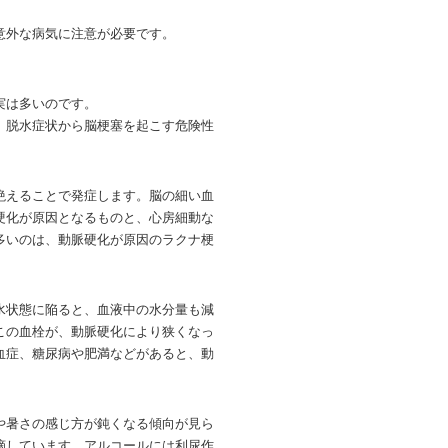
意外な病気に注意が必要です。
実は多いのです。
、脱水症状から脳梗塞を起こす危険性
絶えることで発症します。脳の細い血
硬化が原因となるものと、心房細動な
多いのは、動脈硬化が原因のラクナ梗
水状態に陥ると、血液中の水分量も減
この血栓が、動脈硬化により狭くなっ
血症、糖尿病や肥満などがあると、動
や暑さの感じ方が鈍くなる傾向が見ら
摘しています。アルコールには利尿作