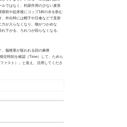
ールではなく、利尿作用の少ない麦茶
就寝前や起床後にコップ1杯の水を飲む
け、外出時には帽子や日傘などで直射
に力が入らなくなり、物がつかめな
垂れ下がる、ろれつが回らなくなる、
す。脳梗塞が疑われる顔の麻痺
、発症時刻を確認（Time）して、ためら
（ファスト）」と覚え、活用してくださ