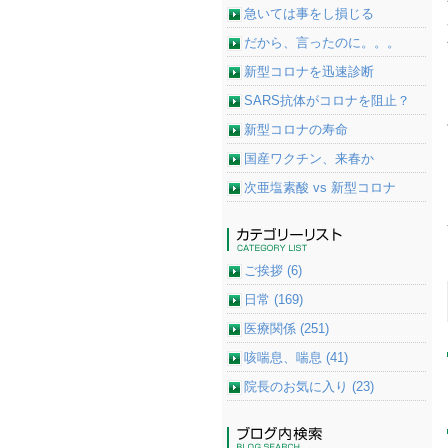
急いては事をし損じる
だから、言ったのに。。。
新型コロナを迅速診断
SARS抗体がコロナを阻止？
新型コロナの寿命
国産ワクチン、来春か
次亜塩素酸 vs 新型コロナ
ご挨拶 (6)
日常 (169)
医療関係 (251)
咳喘息、喘息 (41)
院長のお気に入り (23)