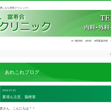
お捜しなら村田クリニックへ
■
一般内科
■
外科
■
呼吸器内科
あれこれブログ
2019.07.23
夏場も注意、脳梗塞
皆さん、こんにちは＾＾