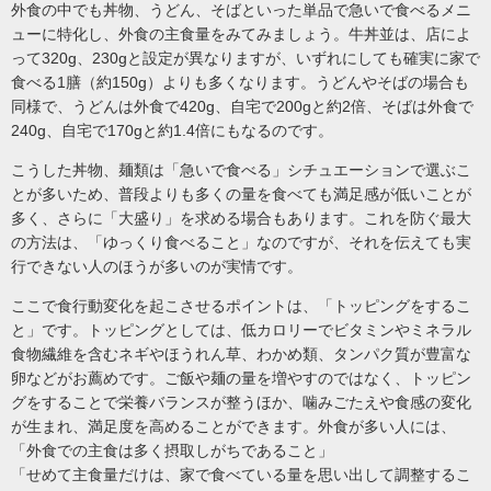
外食の中でも丼物、うどん、そばといった単品で急いで食べるメニ
ューに特化し、外食の主食量をみてみましょう。牛丼並は、店によ
って320g、230gと設定が異なりますが、いずれにしても確実に家で
食べる1膳（約150g）よりも多くなります。うどんやそばの場合も
同様で、うどんは外食で420g、自宅で200gと約2倍、そばは外食で
240g、自宅で170gと約1.4倍にもなるのです。
こうした丼物、麺類は「急いで食べる」シチュエーションで選ぶこ
とが多いため、普段よりも多くの量を食べても満足感が低いことが
多く、さらに「大盛り」を求める場合もあります。これを防ぐ最大
の方法は、「ゆっくり食べること」なのですが、それを伝えても実
行できない人のほうが多いのが実情です。
ここで食行動変化を起こさせるポイントは、「トッピングをするこ
と」です。トッピングとしては、低カロリーでビタミンやミネラル
食物繊維を含むネギやほうれん草、わかめ類、タンパク質が豊富な
卵などがお薦めです。ご飯や麺の量を増やすのではなく、トッピン
グをすることで栄養バランスが整うほか、噛みごたえや食感の変化
が生まれ、満足度を高めることができます。外食が多い人には、
「外食での主食は多く摂取しがちであること」
「せめて主食量だけは、家で食べている量を思い出して調整するこ