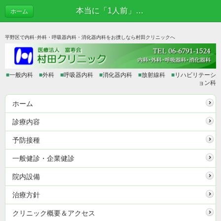
本当に「1人前」？ | あれこれブログ
ホーム
平野区で内科･外科・呼吸器内科・消化器内科をお捜しなら村田クリニックへ
■
一般内科
■
外科
■
呼吸器内科
■
消化器内科
■
放射線科
■
リハビリテーシ
ョン科
ホーム
診療内容
予防接種
一般健診・企業健診
院内設備
治療方針
クリニック概要＆アクセス