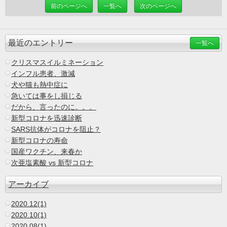
前のページへ
一覧へ
次のページへ
最近のエントリー
一覧へ
クリスマスイルミネーション
インフル患者、激減
犬や猫も熱中症に
急いては事をし損じる
だから、言ったのに。。。
新型コロナを迅速診断
SARS抗体がコロナを阻止？
新型コロナの寿命
国産ワクチン、来春か
次亜塩素酸 vs 新型コロナ
アーカイブ
2020.12(1)
2020.10(1)
2020.08(1)