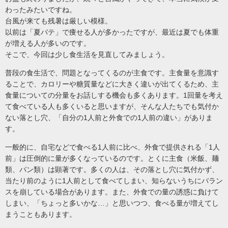
わったみたいですね。
台風が来ても残暑は厳しい模様。
以前は「夏バテ」で痩せる人が多かったですが、最近は夏でも体重
が増える人が多いのです。
そこで、今回は少し食生活を見直してみましょう。
普段の食生活で、問題となってくるのが主食です。主食量を意識す
ることで、カロリーや糖質量などに大きく違いが出てくるため、主
食量についての分量をお話しする機会も多くあります。1回量を考え
て食べている人も多くいると思いますが、そんな人たちでも気付か
ない落とし穴、「自分の1人前と外食での1人前の違い」がありま
す。
一般的に、自宅などで食べる1人前に比べ、外食で提供される「1人
前」は圧倒的に量が多くなっているのです。とくに主食（米飯、麺
類、パン類）は顕著です。多くの人は、その落とし穴に気付かず、
当たり前のように1人前として食べてしまい、知らないうちにバラン
スを崩している場合があります。また、外食での量の誘惑に負けて
しまい、「ちょっと多いかな…」と思いつつ、食べる量が増えてし
まうこともあります。