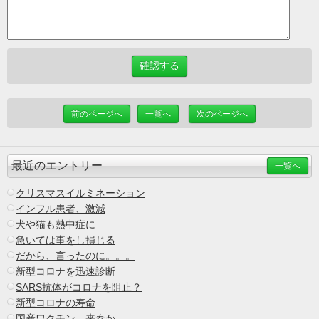
前のページへ
一覧へ
次のページへ
最近のエントリー
一覧へ
クリスマスイルミネーション
インフル患者、激減
犬や猫も熱中症に
急いては事をし損じる
だから、言ったのに。。。
新型コロナを迅速診断
SARS抗体がコロナを阻止？
新型コロナの寿命
国産ワクチン、来春か