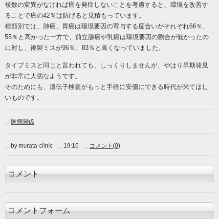
複数の変異がなければ癌を発症しないことを考慮すると、環境を改善す
ることで癌の
42％は防げると見積もっています。
種類別では、肺癌、胃癌は環境要因の寄与する度合いがそれぞれ
66％、
55％と高かった一方で、前立腺癌や乳癌は環境要因の割合が低かったの
に対し、複製ミスが96％、83％と高くなっていました。
タイプミスと同じと言われても、しっくりしませんが、やはり早期発見
が非常に大切なようです。
そのためにも、遺伝子検査がもっと手軽に安価にできる時代が来てほし
いものです。
医療関係
by murata-clinic
19:10
コメント(0)
コメント
コメントフォーム