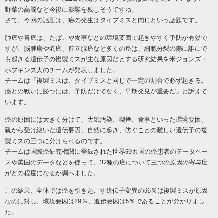
野菜の高騰など今後に影響を残しそうですね。
さて、今回の話題は、癌の発生はタイプミスと同じという話題です。
肺癌や胃癌は、たばこや食事などの環境要因で起きやすく予防が有効で
すが、脳腫瘍や乳癌、前立腺癌など多くの癌は、細胞分裂の際に誰にで
も起きる遺伝子の複製ミスが主な原因だとする研究結果を米ジョンズ・
ホプキンズ大のチームが発表しました。
チームは「複製ミスは、タイプミスと同じで一定の割合で必ず起きる。
癌との戦いに勝つには、予防だけでなく、早期発見が重要だ」と訴えて
います。
癌の原因には大きく分けて、大気汚染、喫煙、食事といった環境要因、
親から受け継いだ遺伝要因、自然に起き、防ぐことの難しい遺伝子の複
製ミスの三つに分けられるのです。
チームは国際癌研究機関に登録された世界
69カ国の癌患者のデータベー
スや英国のデータなどを使って、32種の癌について三つの原因の寄与度
がどの程度になるか調べました。
この結果、全体では癌を引き起こす遺伝子変異の
66％は複製ミスが原因
なのに対し、環境要因は29％、遺伝要因は5％であることが分かりまし
た。