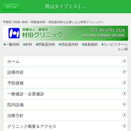
癌はタイプミス | あれこれブログ
ホーム
平野区で内科･外科・呼吸器内科・消化器内科をお捜しなら村田クリニックへ
■
一般内科
■
外科
■
呼吸器内科
■
消化器内科
■
放射線科
■
リハビリテーシ
ョン科
ホーム
診療内容
予防接種
一般健診・企業健診
院内設備
治療方針
クリニック概要＆アクセス