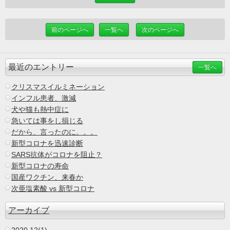
前のページへ
一覧へ
次のページへ
最近のエントリー
一覧へ
クリスマスイルミネーション
インフル患者、激減
犬や猫も熱中症に
急いては事をし損じる
だから、言ったのに。。。
新型コロナを迅速診断
SARS抗体がコロナを阻止？
新型コロナの寿命
国産ワクチン、来春か
次亜塩素酸 vs 新型コロナ
アーカイブ