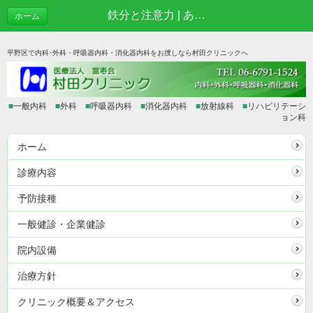
鉄分と注意力 | あれこれブログ
ホーム
平野区で内科･外科・呼吸器内科・消化器内科をお捜しなら村田クリニックへ
■
一般内科
■
外科
■
呼吸器内科
■
消化器内科
■
放射線科
■
リハビリテーシ
ョン科
ホーム
診療内容
予防接種
一般健診・企業健診
院内設備
治療方針
クリニック概要＆アクセス