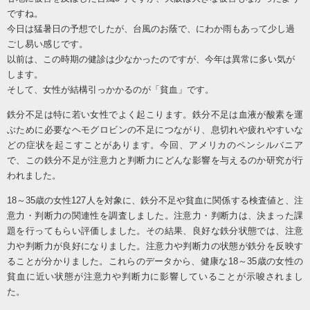
ですね。
今日は猛暑日の予想でしたが、台風のお蔭で、にわか雨もあって少し過
ごし易い感じです。
以前は、この時期の健診は少なかったのですが、今年は異常に多い気が
します。
そして、女性が結構引っかかるのが「貧血」です。
鉄分不足は特に若い女性でよく起こります。鉄分不足は血液が酸素を運
ぶために必要なヘモグロビンの不足につながり、息切れや疲れやすいな
どの症状を起こすことがあります。
今回、アメリカのペンシルバニア
で、この鉄分不足が注意力と判断力にどんな影響を与えるのか研究が行
われました。
18～35歳の女性127人を対象に、鉄分不足や貧血に関係する検査値と、注
意力・判断力の関連性を調査しました。注意力・判断力は、決まった課
題を行ってもらい評価しました。
その結果、良好な鉄分状態では、注意
力や判断力が良好になりました。注意力や判断力の状態が鉄分を反映す
ることが分かりました。
これらのデータから、健康な
18～35歳の女性の
貧血に近い状態が注意力や判断力に影響していることが示唆されまし
た。