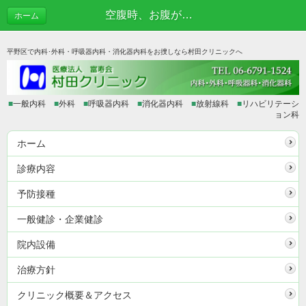
空腹時、お腹が鳴る理由 | あれこれブログ
ホーム
平野区で内科･外科・呼吸器内科・消化器内科をお捜しなら村田クリニックへ
■
一般内科
■
外科
■
呼吸器内科
■
消化器内科
■
放射線科
■
リハビリテーシ
ョン科
ホーム
診療内容
予防接種
一般健診・企業健診
院内設備
治療方針
クリニック概要＆アクセス