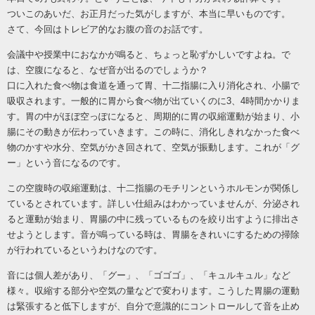
ついこのあいだ、お正月だった気がしますが、本当に早いものです。
さて、今回はトレビア的なお腹の音のお話です。
会議中や授業中におなかが鳴ると、ちょっと恥ずかしいですよね。で
は、空腹になると、なぜ音が出るのでしょうか？
口に入れた食べ物は食道を通って胃、十二指腸に入り消化され、小腸で
吸収されます。一般的に胃から食べ物が出ていくのに
3、4時間かかりま
す。胃の中がほぼ空っぽになると、周期的に胃の収縮運動が始まり、小
腸にその動きが伝わっていきます。この時に、消化しきれなかった食べ
物のかすや水分、空気がかき回されて、空気が振動します。これが「グ
ー」という音になるのです。
この空腹時の収縮運動は、十二指腸のモチリンというホルモンが関係し
ているとされています。詳しい仕組みはわかっていませんが、分泌され
ると運動が始まり、胃腸の中に残っているものを絞り出すように排出さ
せようとします。音が鳴っている時は、胃腸をきれいにするための掃除
が行われているというわけなのです。
音には個人差があり、「グー」、「ゴゴゴ」、「キュルキュル」など
様々。収縮する部分や空気の量などで変わります。こうした胃腸の運動
は緊張すると低下しますが、自分で意識的にコントロールして音を止め