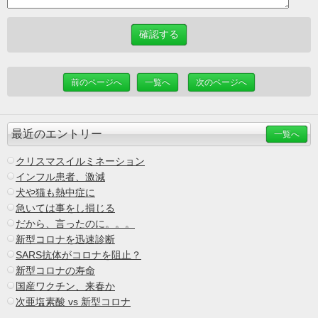
前のページへ
一覧へ
次のページへ
最近のエントリー
一覧へ
クリスマスイルミネーション
インフル患者、激減
犬や猫も熱中症に
急いては事をし損じる
だから、言ったのに。。。
新型コロナを迅速診断
SARS抗体がコロナを阻止？
新型コロナの寿命
国産ワクチン、来春か
次亜塩素酸 vs 新型コロナ