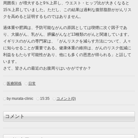
周囲長）が増大すると9％上昇し、ウエスト・ヒップ比が大きくなると
15％上昇していました。ただし、この結果は過剰な腹部脂肪ががんリス
クを高めると証明するものではありません。
過体重や肥満は、予防可能ながんの原因としては喫煙に次ぐ因子であ
り、大腸がん、乳がん、膵臓がんなど
13種類のがんと関連しています。
イギリスのがんの専門家は、「がんリスクを減らす方法について、人々
に知らせることが重要である。健康体重の維持は、がんのリスク低減に
利益をもたらす可能性があり、他にも多くの恩恵が得られる」と話して
います。
さて、皆さんの最近のお腹周りはいかがですか？
医療関係
日常
by murata-clinic
15:35
コメント(0)
コメント