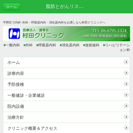
脂肪とがんリスク | あれこれブログ
ホーム
平野区で内科･外科・呼吸器内科・消化器内科をお捜しなら村田クリニックへ
■
一般内科
■
外科
■
呼吸器内科
■
消化器内科
■
放射線科
■
リハビリテーシ
ョン科
ホーム
診療内容
予防接種
一般健診・企業健診
院内設備
治療方針
クリニック概要＆アクセス