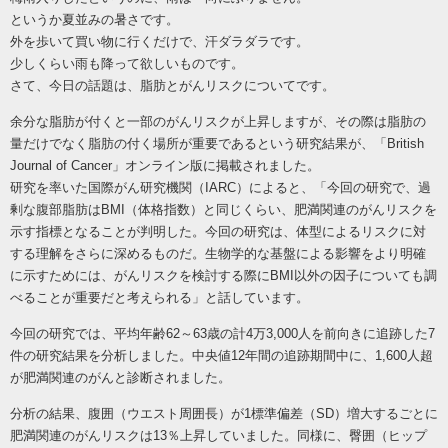
というか夏並みの暑さです。
外を歩いて買い物に行くだけで、汗ダラダラです。
少しくらい雨も降って欲しいものです。
さて、今日の話題は、脂肪とがんリスクについてです。
余分な脂肪が付くと一部のがんリスクが上昇しますが、その際は脂肪の
量だけでなく脂肪の付く場所が重要であるという研究結果が、「
British
Journal of Cancer」オンライン版に掲載されました。
研究を率いた国際がん研究機関（
IARC）によると、「今回の研究で、過
剰な腹部脂肪はBMI（体格指数）と同じくらい、肥満関連のがんリスクを
示す指標となることが判明した。今回の研究は、体型によるリスクに対
する理解をさらに深めるものだ。生物学的な基盤による影響をより明確
に示すためには、がんリスクを検討する際にBMI以外の因子についても調
べることが重要だと考えられる」と話しています。
今回の研究では、平均年齢
62～63歳の計4万3,000人を前向きに追跡した7
件の研究結果を分析しました。中央値12年間の追跡期間中に、1,600人超
が肥満関連のがんと診断されました。
分析の結果、腹囲（ウエスト周囲長）が
1標準偏差（SD）増大するごとに
肥満関連のがんリスクは13％上昇していました。同様に、臀囲（ヒップ