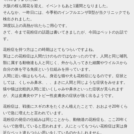
大阪の桜も開花を迎え、イベントもあと1週間となりました。
そんなか、一昨日には、今季初のインフルエンザB型が当クリニックでも
検出されました。
38度以上の高熱が出たらご用心です。
さて、今まで花粉症の話題は書いてきましたが、今回はペットのお話で
す。
花粉症を持つ方はこの時期はとてもつらいですよね。
実はこの花粉症は人間だけのものではなかったのです。人間と同じ哺乳
類に属する動物達も人と同じく、外から入ってきた細菌やウイルスから
自分の体を守る免疫という仕組みを持っています。
人間に近い猿はもちろん、身近な猫や犬も花粉症になるのです。症状と
しては、くしゃみ鼻水、、、まさに人間と同じような症状をみせます。
猿や猫は比較的人間に近いくしゃみや鼻水といった症状が見られます
が、犬は皮膚炎やアトピー性皮膚炎の症状が強く出るようです。
花粉症は、戦後にスギの木をたくさん植えたことで、おおよそ
20年くら
いで急に増えたと言われています。
花粉症の発症の仕組みは同じことから、動物達の花粉症も、ここ
20年く
らいで急増していると思われます。人にとってもつらい花粉症は実は身
近なペット達もつらい思いをしているのかもしれません。