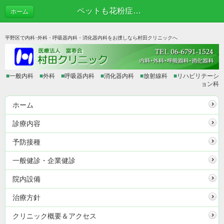
ペットも花粉症に | あれこれブログ
ホーム
平野区で内科･外科・呼吸器内科・消化器内科をお捜しなら村田クリニックへ
■
一般内科
■
外科
■
呼吸器内科
■
消化器内科
■
放射線科
■
リハビリテーシ
ョン科
ホーム
診療内容
予防接種
一般健診・企業健診
院内設備
治療方針
クリニック概要＆アクセス