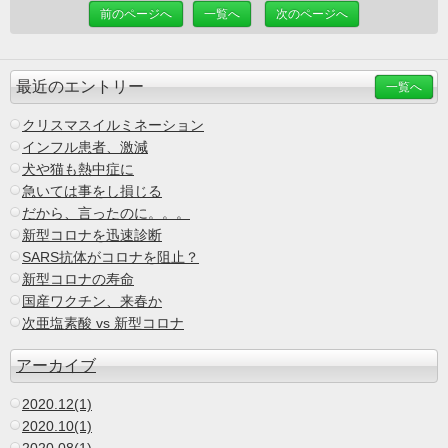
前のページへ
一覧へ
次のページへ
最近のエントリー
一覧へ
クリスマスイルミネーション
インフル患者、激減
犬や猫も熱中症に
急いては事をし損じる
だから、言ったのに。。。
新型コロナを迅速診断
SARS抗体がコロナを阻止？
新型コロナの寿命
国産ワクチン、来春か
次亜塩素酸 vs 新型コロナ
アーカイブ
2020.12(1)
2020.10(1)