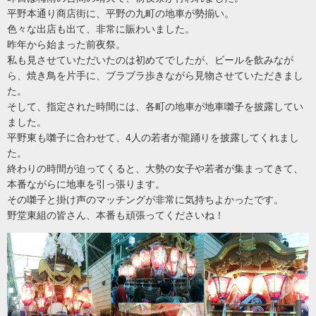
平野本通り商店街に、平野の九町の地車が勢揃い。
色々な出店も出て、非常に賑わいました。
昨年から始まった前夜祭。
私も見させていただいたのは初めてでしたが、ビールを飲みなが
ら、焼き鳥を片手に、ブラブラ歩きながら見物させていただきまし
た。
そして、指定された時間には、各町の地車が地車囃子を披露してい
ました。
平野東も囃子に合わせて、4人の若者が龍踊りを披露してくれまし
た。
終わりの時間が迫ってくると、大勢の女子や若者が集まってきて、
本番ながらに地車を引っ張ります。
その囃子と掛け声のマッチングが非常に気持ちよかったです。
野堂東組の皆さん、本番も頑張ってくださいね！