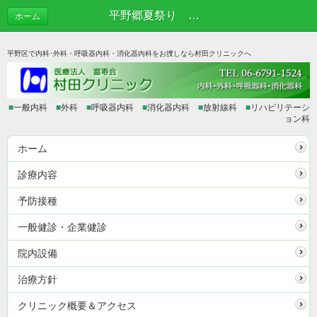
平野郷夏祭り 前夜祭2016 | あれこれブログ
ホーム
平野区で内科･外科・呼吸器内科・消化器内科をお捜しなら村田クリニックへ
■
一般内科
■
外科
■
呼吸器内科
■
消化器内科
■
放射線科
■
リハビリテーシ
ョン科
ホーム
診療内容
予防接種
一般健診・企業健診
院内設備
治療方針
クリニック概要＆アクセス