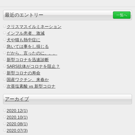
最近のエントリー
一覧へ
クリスマスイルミネーション
インフル患者、激減
犬や猫も熱中症に
急いては事をし損じる
だから、言ったのに。。。
新型コロナを迅速診断
SARS抗体がコロナを阻止？
新型コロナの寿命
国産ワクチン、来春か
次亜塩素酸 vs 新型コロナ
アーカイブ
2020.12(1)
2020.10(1)
2020.08(1)
2020.07(3)