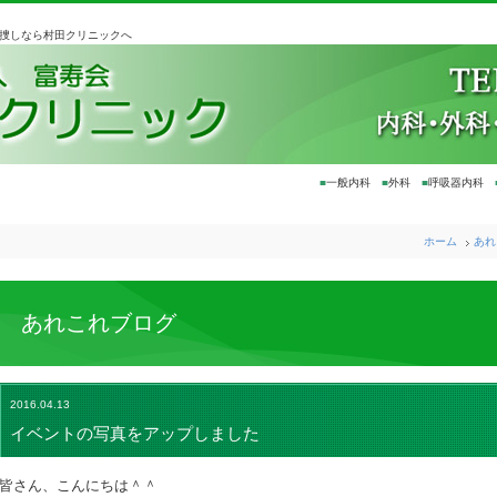
お捜しなら村田クリニックへ
■
一般内科
■
外科
■
呼吸器内科
ホーム
あれ
あれこれブログ
2016.04.13
イベントの写真をアップしました
皆さん、こんにちは＾＾