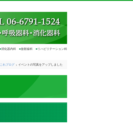
■
消化器内科
■
放射線科
■
リハビリテーション科
これブログ
イベントの写真をアップしました