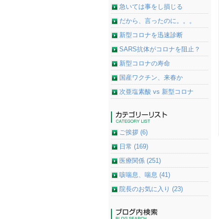
急いては事をし損じる
だから、言ったのに。。。
新型コロナを迅速診断
SARS抗体がコロナを阻止？
新型コロナの寿命
国産ワクチン、来春か
次亜塩素酸 vs 新型コロナ
ご挨拶 (6)
日常 (169)
医療関係 (251)
咳喘息、喘息 (41)
院長のお気に入り (23)