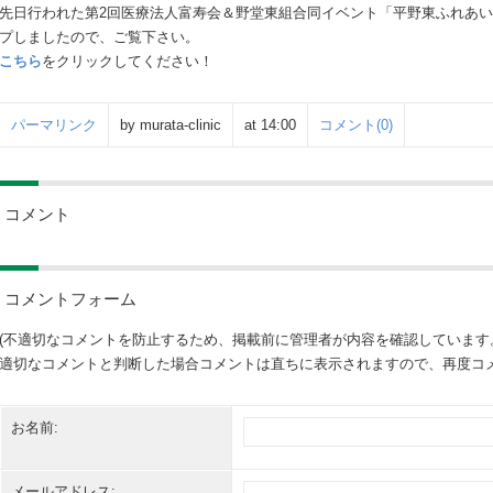
先日行われた第2回医療法人富寿会＆野堂東組合同イベント「平野東ふれあいフェス
プしましたので、ご覧下さい。
こちら
をクリックしてください！
パーマリンク
by murata-clinic
at 14:00
コメント(0)
コメント
コメントフォーム
(不適切なコメントを防止するため、掲載前に管理者が内容を確認しています
適切なコメントと判断した場合コメントは直ちに表示されますので、再度コメ
お名前:
メールアドレス: