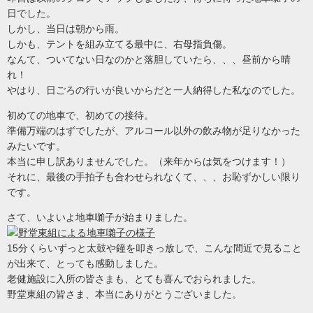
日でした。
しかし、当日は朝から雨。
しかも、テントを組み立てる最中に、右母指負傷。
なんて、ついてない日なのかと落胆していたら、、、昼前から晴
れ！
やはり、日ごろの行いが良いからだと一人納得した私なのでした。
初めての地車で、初めての接待。
準備万端のはずでしたが、アルコール以外の飲み物が足りなかった
みたいです。
本当に申し訳ありませんでした。（来年からは気をつけます！）
それに、最後の手拍子も合わせられなくて、、、お恥ずかしい限り
です。
さて、いよいよ地車囃子が始まりました。
15分くらいずっと太鼓や鐘を叩きっ放しで、こんな間近で見ること
が出来て、とっても感動しました。
老健施設に入所の皆さまも、とても喜んでおられました。
野堂東組の皆さま、本当にありがとうございました。