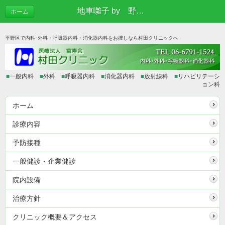
地車囃子 by 野堂東組さま | あれこれブログ
ホーム
平野区で内科･外科・呼吸器内科・消化器内科をお捜しなら村田クリニックへ
■
一般内科
■
外科
■
呼吸器内科
■
消化器内科
■
放射線科
■
リハビリテーシ
ョン科
ホーム
診療内容
予防接種
一般健診・企業健診
院内設備
治療方針
クリニック概要＆アクセス