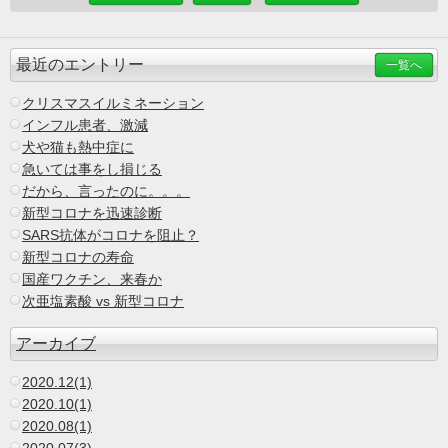
最近のエントリー
一覧へ
クリスマスイルミネーション
インフル患者、激減
犬や猫も熱中症に
急いては事をし損じる
だから、言ったのに。。。
新型コロナを迅速診断
SARS抗体がコロナを阻止？
新型コロナの寿命
国産ワクチン、来春か
次亜塩素酸 vs 新型コロナ
アーカイブ
2020.12(1)
2020.10(1)
2020.08(1)