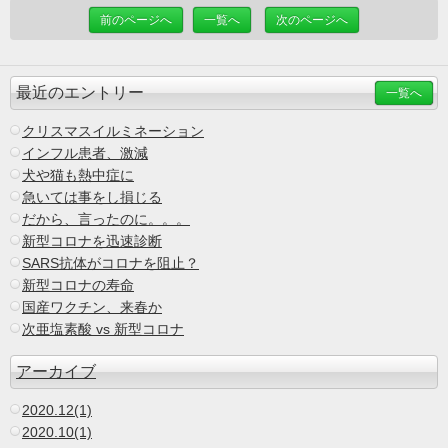
前のページへ
一覧へ
次のページへ
最近のエントリー
一覧へ
クリスマスイルミネーション
インフル患者、激減
犬や猫も熱中症に
急いては事をし損じる
だから、言ったのに。。。
新型コロナを迅速診断
SARS抗体がコロナを阻止？
新型コロナの寿命
国産ワクチン、来春か
次亜塩素酸 vs 新型コロナ
アーカイブ
2020.12(1)
2020.10(1)