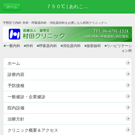
７５０℃ | あれこれブログ
ホーム
平野区で内科･外科・呼吸器内科・消化器内科をお捜しなら村田クリニックへ
■
一般内科
■
外科
■
呼吸器内科
■
消化器内科
■
放射線科
■
リハビリテーシ
ョン科
ホーム
診療内容
予防接種
一般健診・企業健診
院内設備
治療方針
クリニック概要＆アクセス