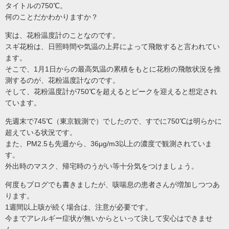
タイトルの750℃。
何のことだかわかりますか？
実は、花粉温度計のことなのです。
スギ花粉は、日照時間や気温の上昇によって飛散すると言われてい
ます。
そこで、1月1日からの最高気温の累積をもとに花粉の飛散状況を推
測するのが、花粉温度計なのです。
そして、花粉温度計が750℃を超えるとピークを迎えると想定され
ています。
先週末で745℃（東京観測で）でしたので、すでに750℃は明らかに
超えている状況です。
また、PM2.5も先週から、36μg/m3以上の濃度で観測されていま
す。
外出時のマスク、帰宅時のうがい等十分気をつけましょう。
何度もブログでも書きましたが、咳喘息の患者さんが増加しつつあ
ります。
1週間以上咳が続く場合は、注意が必要です。
今までアレルギー症状が無いからといって決して安心はできませ