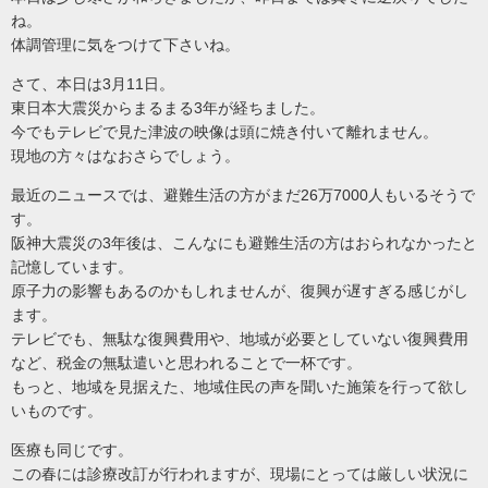
ね。
体調管理に気をつけて下さいね。
さて、本日は3月11日。
東日本大震災からまるまる3年が経ちました。
今でもテレビで見た津波の映像は頭に焼き付いて離れません。
現地の方々はなおさらでしょう。
最近のニュースでは、避難生活の方がまだ26万7000人もいるそうで
す。
阪神大震災の3年後は、こんなにも避難生活の方はおられなかったと
記憶しています。
原子力の影響もあるのかもしれませんが、復興が遅すぎる感じがし
ます。
テレビでも、無駄な復興費用や、地域が必要としていない復興費用
など、税金の無駄遣いと思われることで一杯です。
もっと、地域を見据えた、地域住民の声を聞いた施策を行って欲し
いものです。
医療も同じです。
この春には診療改訂が行われますが、現場にとっては厳しい状況に