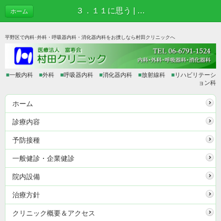
３．１１に思う | あれこれブログ
ホーム
平野区で内科･外科・呼吸器内科・消化器内科をお捜しなら村田クリニックへ
■
一般内科
■
外科
■
呼吸器内科
■
消化器内科
■
放射線科
■
リハビリテーシ
ョン科
ホーム
診療内容
予防接種
一般健診・企業健診
院内設備
治療方針
クリニック概要＆アクセス