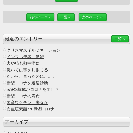
前のページへ
一覧へ
次のページへ
最近のエントリー
一覧へ
クリスマスイルミネーション
インフル患者、激減
犬や猫も熱中症に
急いては事をし損じる
だから、言ったのに。。。
新型コロナを迅速診断
SARS抗体がコロナを阻止？
新型コロナの寿命
国産ワクチン、来春か
次亜塩素酸 vs 新型コロナ
アーカイブ