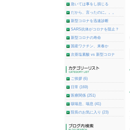
急いては事をし損じる
だから、言ったのに。。。
新型コロナを迅速診断
SARS抗体がコロナを阻止？
新型コロナの寿命
国産ワクチン、来春か
次亜塩素酸 vs 新型コロナ
ご挨拶 (6)
日常 (169)
医療関係 (251)
咳喘息、喘息 (41)
院長のお気に入り (23)