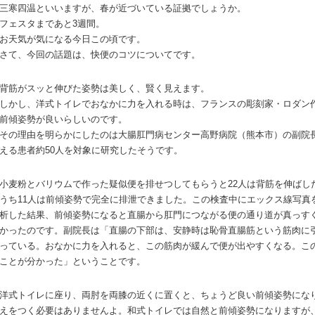
三寒四温といいますが、春が近づいている証拠でしょうか。
フェスタまであと3週間。
お天気が気になる今日この頃です。
さて、今回の話題は、快便のコツについてです。
背筋がスッと伸びた姿勢は美しく、賢く見えます。
しかし、洋式トイレでおなかに力を入れる時は、フランスの彫刻家・ロダン
前傾姿勢が良いらしいのです。
その理由を明らかにしたのは大腸肛門病センター高野病院（熊本市）の副院
える患者約
50人を対象に研究したそうです。
小麦粉とバリウムで作った疑似便を排せつしてもらうと
22人は背筋を伸ば
うち11人は前傾姿勢で完全に排泄できました。
この検査中にエックス線写真
析した結果、前傾姿勢になると直腸から肛門につながる便の通り道が真っす
かったのです。
副院長は「直腸の下部は、安静時は恥骨直腸筋という筋肉に
っている。おなかに力を入れると、この筋肉が緩んで便が出やすくなる。こ
ことが分かった」ということです。
洋式トイレに座り、両肘を両膝の近くに置くと、ちょうど良い前傾姿勢にな
えをつく必要はありませんよ。和式トイレでは自然と前傾姿勢になりますが