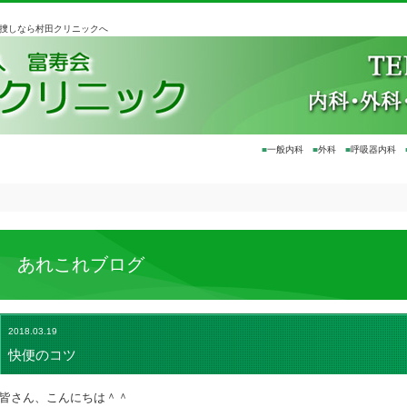
お捜しなら村田クリニックへ
■
一般内科
■
外科
■
呼吸器内科
あれこれブログ
2018.03.19
快便のコツ
皆さん、こんにちは＾＾