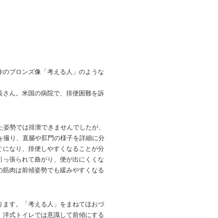
作のブロンズ像「考える人」のような
長さん。米国の病院で、排便困難を訴
した姿勢では排泄できませんでしたが、
を撮り、直腸や肛門の様子を詳細に分
ぐになり、排便しやすくなることが分
引っ張られて曲がり、便が出にくくな
の筋肉は前傾姿勢でも緩みやすくなる
ります。「考える人」をまねてほおづ
、洋式トイレでは意識して前傾にする