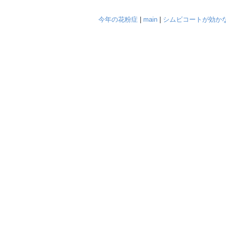
今年の花粉症
|
main
|
シムビコートが効か