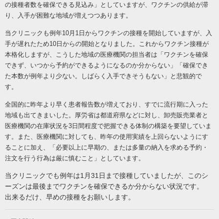
の接種者数を確保できる見込み」としていますが、ワクチンの供給が滞
り、入手が困難な地域が増えつつあります。
当クリニックも例年10月1日からワクチンの接種を開始していますが、入
手が遅れたため10日からの開始となりました。これからワクチン接種が
本格化しますが、こうした地域の医療機関の担当者は「ワクチンを確保
できず、いつから予約ができるようになるのか分からない」「確保でき
た本数が例年より少ない。しばらく入手できそうもない」と悲観的で
す。
全国的に昨年より早く患者報告数が増えており、すでに流行期に入った
地域も出てきまいした。厚労省は都道府県などに対し、卸売販売業者と
医療機関の在庫状況を3日間程度で把握できる体制の構築を要望していま
す。また、医療機関に対しても、昨年の使用実績を上回らないようにす
ることに加え、「必要以上に早期の、または多量の納入を求める予約・
注文を行う行為は厳に慎むこと」としています。
当クリニックでも例年は1月31日まで接種していましたが、このシ
ーズンは最後までワクチンを確保できるか分からない状況です。
出来るだけ、早めの接種をお願いします。