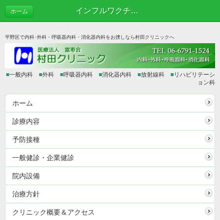
インフルワクチン不足 | あれこれブログ
ホーム
平野区で内科･外科・呼吸器内科・消化器内科をお捜しなら村田クリニックへ
■
一般内科
■
外科
■
呼吸器内科
■
消化器内科
■
放射線科
■
リハビリテーシ
ョン科
ホーム
診療内容
予防接種
一般健診・企業健診
院内設備
治療方針
クリニック概要＆アクセス