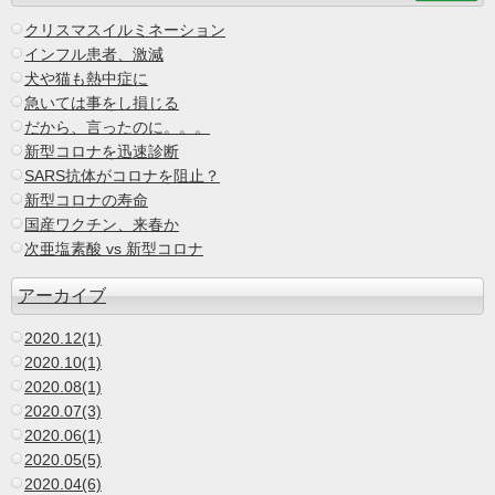
クリスマスイルミネーション
インフル患者、激減
犬や猫も熱中症に
急いては事をし損じる
だから、言ったのに。。。
新型コロナを迅速診断
SARS抗体がコロナを阻止？
新型コロナの寿命
国産ワクチン、来春か
次亜塩素酸 vs 新型コロナ
アーカイブ
2020.12(1)
2020.10(1)
2020.08(1)
2020.07(3)
2020.06(1)
2020.05(5)
2020.04(6)