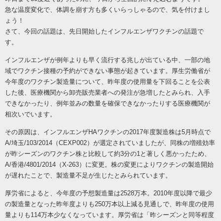
急な温度変化で、体調を崩す方も多くいらっしゃるので、気を付けまし
ょう！
さて、今回の話題は、先日開始したインフルエンザワクチンの話題で
す。
インフルエンザが例年よりも早く流行する兆しが出ている中、一部の地
域でワクチン接種の予約ができない事態が起きています。厚生労働省が
今年度のワクチン製造量について、昨年度の使用量を下回ることを公表
した後、医療機関から卸売販売業者への発注が急増したとみられ、入手
できなかったり、例年並みの数量を確保できなかったりする医療機関が
相次いでいます。
その原因は、インフルエンザHAワクチンの2017年度製造株は5月時点で
A/埼玉/103/2014（CEXP002）が選定されていましたが、同株の増殖効率
が昨シーズンのワクチン株と比較して約3分の1と著しく悪かったため、
A/香港/4801/2014（X-263）に変更。株の変更によりワクチンの製造開始
が遅れたことで、製造量不足が生じたとみられています。
厚労省によると、今年度の予想製造量は2528万本。2010年度以降で最少
の製造量となった昨年度よりも250万本以上減る見通しで、昨年度の使用
量よりも114万本少なくなっています。厚労省は「昨シーズンと同等程度