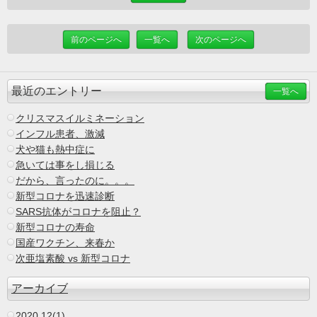
前のページへ
一覧へ
次のページへ
最近のエントリー
一覧へ
クリスマスイルミネーション
インフル患者、激減
犬や猫も熱中症に
急いては事をし損じる
だから、言ったのに。。。
新型コロナを迅速診断
SARS抗体がコロナを阻止？
新型コロナの寿命
国産ワクチン、来春か
次亜塩素酸 vs 新型コロナ
アーカイブ
2020.12(1)