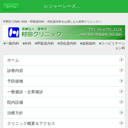
レジャーシーズンとアレルギー | あれこれブログ
ホーム
平野区で内科･外科・呼吸器内科・消化器内科をお捜しなら村田クリニックへ
■
一般内科
■
外科
■
呼吸器内科
■
消化器内科
■
放射線科
■
リハビリテーシ
ョン科
ホーム
診療内容
予防接種
一般健診・企業健診
院内設備
治療方針
クリニック概要＆アクセス