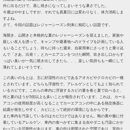
外に出るだけで、蒸し焼きになってしまいそうな暑さでした。
今週はややましですが、それでも真夏日には変わりなく、体力消耗しま
すよね。
さて、今回の話題はレジャーシーズン到来に相応しい話題です。
海開き、山開きと本格的な夏のレジャーシーズンを迎えました。家族や
親しい友人を誘って、キャンプや避暑地へのドライブを計画している人
もいることでしょう。待ちに待った週末、自家用車にさっそうと乗り込
んで「さあ、出発！」とカーエアコンをつけた瞬間、吹き出し口からす
っぱい臭いが一気に噴き出してきたら、、、楽しい気持ちも一瞬にして
薄れてしまいそうです。
この臭いのもとは、主に好湿性のカビであるアオカビやクロカビの一種
とされています。どちらも浮遊性で、アレルゲンとしてもよく知られて
いるカビです。これらの車内に浮遊するカビの量を春と夏で比べると、
何と夏のほうが
3倍以上も多いことが報告されています。これは、カーエ
アコンの使用頻度が高くなることでカーエアコンの中にある熱交換器に
結露が発生しやすく、カビにとって絶好の環境になるからです。
また車内を汚染しているのはカビだけではありません。靴の裏や服に付
着しているアレルゲン、車内の食べかすに集まる虫やダニも汚染にかか
わっている可能性があります。車の中は密閉された空間であり、室内と