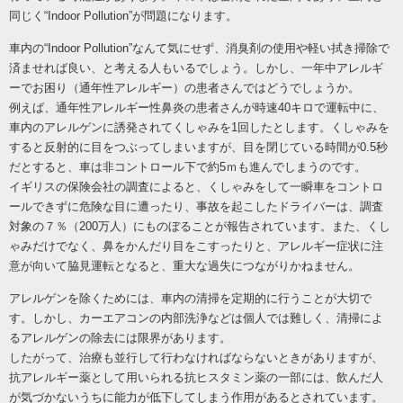
同じく“
Indoor Pollution”が問題になります。
車内の“
Indoor Pollution”なんて気にせず、消臭剤の使用や軽い拭き掃除で
済ませれば良い、と考える人もいるでしょう。しかし、一年中アレルギ
ーでお困り（通年性アレルギー）の患者さんではどうでしょうか。
例えば、通年性アレルギー性鼻炎の患者さんが時速
40キロで運転中に、
車内のアレルゲンに誘発されてくしゃみを1回したとします。くしゃみを
すると反射的に目をつぶってしまいますが、目を閉じている時間が0.5秒
だとすると、車は非コントロール下で約5ｍも進んでしまうのです。
イギリスの保険会社の調査によると、くしゃみをして一瞬車をコントロ
ールできずに危険な目に遭ったり、事故を起こしたドライバーは、調査
対象の７％（
200万人）にものぼることが報告されています。また、くし
ゃみだけでなく、鼻をかんだり目をこすったりと、アレルギー症状に注
意が向いて脇見運転となると、重大な過失につながりかねません。
アレルゲンを除くためには、車内の清掃を定期的に行うことが大切で
す。しかし、カーエアコンの内部洗浄などは個人では難しく、清掃によ
るアレルゲンの除去には限界があります。
したがって、治療も並行して行わなければならないときがありますが、
抗アレルギー薬として用いられる抗ヒスタミン薬の一部には、飲んだ人
が気づかないうちに能力が低下してしまう作用があるとされています。