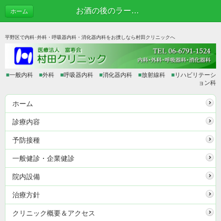
お酒の後のラーメン | あれこれブログ
ホーム
平野区で内科･外科・呼吸器内科・消化器内科をお捜しなら村田クリニックへ
■
一般内科
■
外科
■
呼吸器内科
■
消化器内科
■
放射線科
■
リハビリテーシ
ョン科
ホーム
診療内容
予防接種
一般健診・企業健診
院内設備
治療方針
クリニック概要＆アクセス