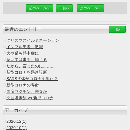
前のページへ
一覧へ
次のページへ
最近のエントリー
一覧へ
クリスマスイルミネーション
インフル患者、激減
犬や猫も熱中症に
急いては事をし損じる
だから、言ったのに。。。
新型コロナを迅速診断
SARS抗体がコロナを阻止？
新型コロナの寿命
国産ワクチン、来春か
次亜塩素酸 vs 新型コロナ
アーカイブ
2020.12(1)
2020.10(1)