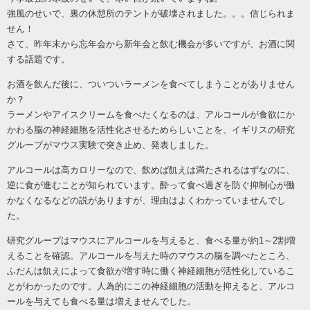
強風のせいで、裏の休憩所のテントが破壊されました。。。信じられま
せん！
さて、昨年末から忘年会から新年会と飲む機会が多いですが、お酒に関
する話題です。
お酒を飲んだ後に、ついついラーメンを食べてしまうことがありません
か？
ラーメンやアイスクリームを食べたくなるのは、アルコールが食欲にか
かわる脳の神経細胞を活性化させるためらしいことを、イギリスの研究
グループがマウス実験で突き止め、発表しました。
アルコールは高カロリーなので、飲めば飢えは満たされるはずなのに、
逆に食が進むことが知られています。酔って食べ過ぎを防ぐ抑制心が働
かなくなるなどの説がありますが、理由はよくわかっていませんでし
た。
研究グループはマウスにアルコールを与えると、食べる量が約
1～2割増
えることを確認。アルコールを与えた時のマウスの脳を調べたところ、
ふだんは飢えによって食欲が増す時に働く神経細胞が活性化しているこ
とがわかったのです。人為的にこの神経細胞の活動を抑えると、アルコ
ールを与えても食べる量は増えませんでした。