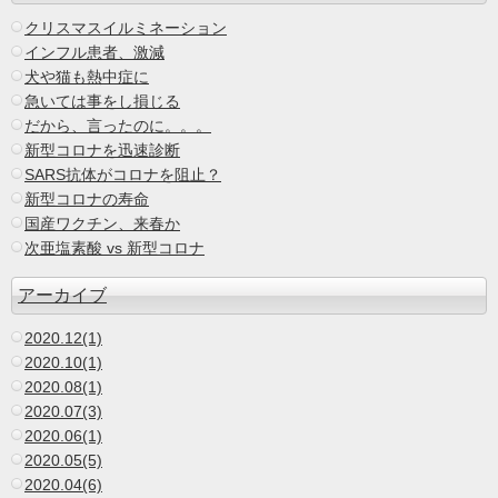
クリスマスイルミネーション
インフル患者、激減
犬や猫も熱中症に
急いては事をし損じる
だから、言ったのに。。。
新型コロナを迅速診断
SARS抗体がコロナを阻止？
新型コロナの寿命
国産ワクチン、来春か
次亜塩素酸 vs 新型コロナ
アーカイブ
2020.12(1)
2020.10(1)
2020.08(1)
2020.07(3)
2020.06(1)
2020.05(5)
2020.04(6)