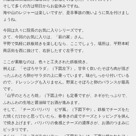
そして多くの方は明日からお盆休みですね。
海や山のレジャーは楽しいですが、是非事故の無いように気を付けまし
ょうね。
今回は久々に院長のお気に入りシリーズです。
さて、今回のお気に入りは、「萩の家」さん。
平野で気軽に鉄板焼きを楽しむなら、ここでしょう。場所は、平野本町
商店街を西に抜けて、右折したすぐ左手です。
ここが素敵なのは、色々と工夫された鉄板焼き。
例えば、「そぼろサラダ」（下図左下）。
甘辛く炊いたそぼろ肉が混ざ
ったふわとろ卵がサラダの上に乗っています。味がしっかり付いている
ので、ドレッシングも入りません。野菜とそぼろと卵のバランスが最高
です。
「山芋のとろとろ焼」（下図上中）も定番ですが、ネギがたっぷりで、
ふわふわの生地と醤油味でお酒が進みます。
そして、「チーズパリパリ ピザ風」（下図下中）。鉄板でチーズをた
だ焼くだけかと思っていたら、春巻きの皮でチーズとトッピングを挟ん
で焼き上げます。パリパリの食感とチーズの濃厚さが、お酒のつまみに
ピッタリです。