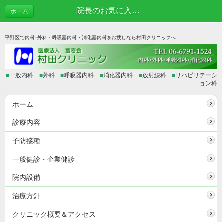
院長のお気に入りVol.11 萩の家 | あれこれブログ
ホーム
平野区で内科･外科・呼吸器内科・消化器内科をお捜しなら村田クリニックへ
■
一般内科
■
外科
■
呼吸器内科
■
消化器内科
■
放射線科
■
リハビリテーシ
ョン科
ホーム
診療内容
予防接種
一般健診・企業健診
院内設備
治療方針
クリニック概要＆アクセス