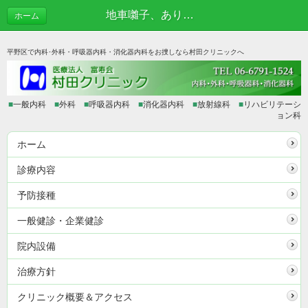
地車囃子、ありがとうございました | あれこれブログ
ホーム
平野区で内科･外科・呼吸器内科・消化器内科をお捜しなら村田クリニックへ
■
一般内科
■
外科
■
呼吸器内科
■
消化器内科
■
放射線科
■
リハビリテーシ
ョン科
ホーム
診療内容
予防接種
一般健診・企業健診
院内設備
治療方針
クリニック概要＆アクセス