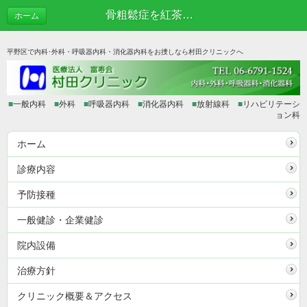
骨粗鬆症を紅茶で予防 | あれこれブログ
ホーム
平野区で内科･外科・呼吸器内科・消化器内科をお捜しなら村田クリニックへ
■
一般内科
■
外科
■
呼吸器内科
■
消化器内科
■
放射線科
■
リハビリテーシ
ョン科
ホーム
診療内容
予防接種
一般健診・企業健診
院内設備
治療方針
クリニック概要＆アクセス