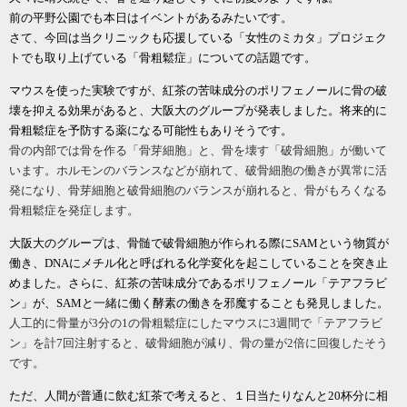
前の平野公園でも本日はイベントがあるみたいです。
さて、今回は当クリニックも応援している「女性のミカタ」プロジェク
トでも取り上げている「骨粗鬆症」についての話題です。
マウスを使った実験ですが、紅茶の苦味成分のポリフェノールに骨の破
壊を抑える効果があると、大阪大のグループが発表しました。将来的に
骨粗鬆症を予防する薬になる可能性もありそうです。
骨の内部では骨を作る「骨芽細胞」と、骨を壊す「破骨細胞」が働いて
います。ホルモンのバランスなどが崩れて、破骨細胞の働きが異常に活
発になり、骨芽細胞と破骨細胞のバランスが崩れると、骨がもろくなる
骨粗鬆症を発症します。
大阪大のグループは、骨髄で破骨細胞が作られる際に
SAMという物質が
働き、DNAにメチル化と呼ばれる化学変化を起こしていることを突き止
めました。さらに、紅茶の苦味成分であるポリフェノール「テアフラビ
ン」が、SAMと一緒に働く酵素の働きを邪魔することも発見しました。
人工的に骨量が
3分の1の骨粗鬆症にしたマウスに3週間で「テアフラビ
ン」を計7回注射すると、破骨細胞が減り、骨の量が2倍に回復したそう
です。
ただ、人間が普通に飲む紅茶で考えると、１日当たりなんと
20杯分に相