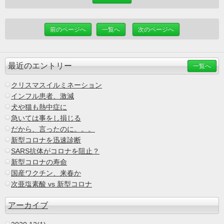
前のページへ
一覧へ
次のページへ
最近のエントリー
一覧へ
クリスマスイルミネーション
インフル患者、激減
犬や猫も熱中症に
急いては事をし損じる
だから、言ったのに。。。
新型コロナを迅速診断
SARS抗体がコロナを阻止？
新型コロナの寿命
国産ワクチン、来春か
次亜塩素酸 vs 新型コロナ
アーカイブ