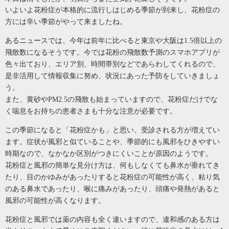
いよいよ花粉症が本格的に流行しはじめる季節が到来し、花粉症の
方には辛い季節がやって来ましたね。
あるニュースでは、今年は前年に比べると東京や大阪は
1.5
倍以上の
飛散数になるそうです。今では花粉の飛散数予測のスマホアプリが
色々出ており、エリア別、時間帯別などであらわしてくれるので、
是非活用して情報収集に努め、状況にあった予防をしていきましょ
う。
また、黄砂や
PM2.5の飛散も始まっていますので、花粉症だけでな
く喘息をお持ちの患者さまも十分な注意が必要です。
この季節になると「花粉症かも」と思い、受診される方が増えてい
ます。症状が風邪と似ていることや、季節的にも風邪をひきやすい
時期なので、なかなか区別がつきにくいことが原因のようです。
花粉症と風邪の簡単な見分け方は、何もしなくても鼻水が垂れてき
たり、目のかゆみがあったりすると花粉症の可能性が高く、粘り気
のある鼻水であったり、喉に痛みがあったり、頭痛や発熱があると
風邪の可能性が高くなります。
花粉症と風邪では薬の内容も全く違いますので、違和感のある方は