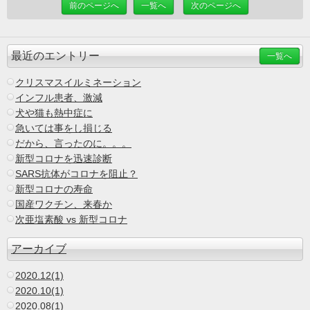
前のページへ
一覧へ
次のページへ
最近のエントリー
一覧へ
クリスマスイルミネーション
インフル患者、激減
犬や猫も熱中症に
急いては事をし損じる
だから、言ったのに。。。
新型コロナを迅速診断
SARS抗体がコロナを阻止？
新型コロナの寿命
国産ワクチン、来春か
次亜塩素酸 vs 新型コロナ
アーカイブ
2020.12(1)
2020.10(1)
2020.08(1)