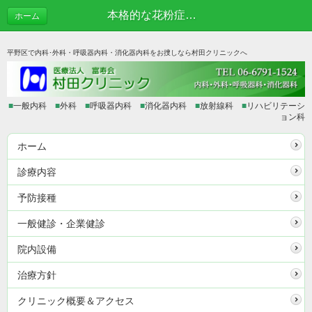
本格的な花粉症シーズン到来 | あれこれブログ
ホーム
平野区で内科･外科・呼吸器内科・消化器内科をお捜しなら村田クリニックへ
■
一般内科
■
外科
■
呼吸器内科
■
消化器内科
■
放射線科
■
リハビリテーシ
ョン科
ホーム
診療内容
予防接種
一般健診・企業健診
院内設備
治療方針
クリニック概要＆アクセス