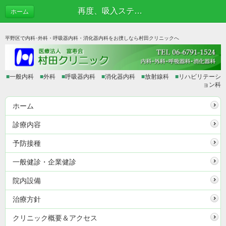
再度、吸入ステロイド薬について① | あれこれブログ
ホーム
平野区で内科･外科・呼吸器内科・消化器内科をお捜しなら村田クリニックへ
■
一般内科
■
外科
■
呼吸器内科
■
消化器内科
■
放射線科
■
リハビリテーシ
ョン科
ホーム
診療内容
予防接種
一般健診・企業健診
院内設備
治療方針
クリニック概要＆アクセス