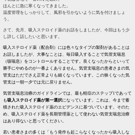
ほんとに急に寒くなってきました。
温度管理をしっかりして、風邪を引かないように気を付けましょ
う。
さて、先月、吸入ステロイド薬のお話をしましたが、今回はもう少
し詳しく話したいと思います。
吸入ステロイド薬（配合剤）には色々なタイプの製剤があることは
お話しましたが、大事なことは、毎日吸入することで気管支喘息
（咳喘息）をコントロールすることです。良くなったからといって
勝手にやめるのが一番よくありません。気管支喘息の患者さまの気
管支はただでさえ正常よりも細くなっています。この狭くなった気
管支は一朝一夕では元に戻りません。
気管支喘息治療のガイドラインでは、最も軽症のステップ
1であって
も
吸入ステロイド薬が第一選択
になっています。これは、今まで蓄
積された吸入ステロイド薬のエビデンスに基づいています。そのた
め、吸入ステロイド薬を長期管理薬として使わない気管支喘息治療
はあり得ないと思ってください。
若い患者さまの多くは「もう発作も起こらなくなったから吸入しな