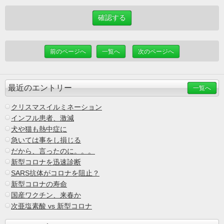
前のページへ
一覧へ
次のページへ
最近のエントリー
一覧へ
クリスマスイルミネーション
インフル患者、激減
犬や猫も熱中症に
急いては事をし損じる
だから、言ったのに。。。
新型コロナを迅速診断
SARS抗体がコロナを阻止？
新型コロナの寿命
国産ワクチン、来春か
次亜塩素酸 vs 新型コロナ