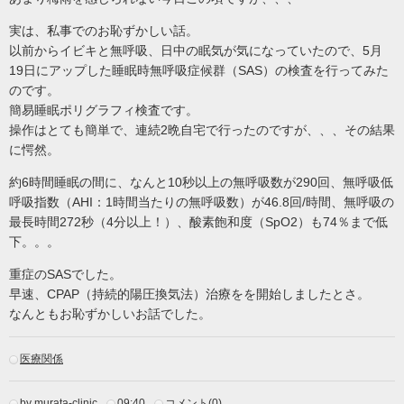
実は、私事でのお恥ずかしい話。
以前からイビキと無呼吸、日中の眠気が気になっていたので、5月
19日にアップした睡眠時無呼吸症候群（SAS）の検査を行ってみた
のです。
簡易睡眠ポリグラフィ検査です。
操作はとても簡単で、連続2晩自宅で行ったのですが、、、その結果
に愕然。
約6時間睡眠の間に、なんと10秒以上の無呼吸数が290回、無呼吸低
呼吸指数（AHI：1時間当たりの無呼吸数）が46.8回/時間、無呼吸の
最長時間272秒（4分以上！）、酸素飽和度（SpO2）も74％まで低
下。。。
重症のSASでした。
早速、CPAP（持続的陽圧換気法）治療をを開始しましたとさ。
なんともお恥ずかしいお話でした。
医療関係
by murata-clinic
09:40
コメント(0)