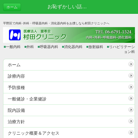
お恥ずかしい話、、、 | あれこれブログ
ホーム
平野区で内科･外科・呼吸器内科・消化器内科をお捜しなら村田クリニックへ
■
一般内科
■
外科
■
呼吸器内科
■
消化器内科
■
放射線科
■
リハビリテーシ
ョン科
ホーム
診療内容
予防接種
一般健診・企業健診
院内設備
治療方針
クリニック概要＆アクセス