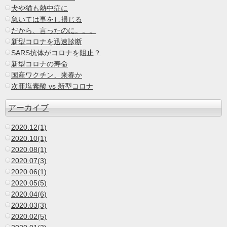
犬や猫も熱中症に
急いては事をし損じる
だから、言ったのに。。。
新型コロナを迅速診断
SARS抗体がコロナを阻止？
新型コロナの寿命
国産ワクチン、来春か
次亜塩素酸 vs 新型コロナ
アーカイブ
2020.12(1)
2020.10(1)
2020.08(1)
2020.07(3)
2020.06(1)
2020.05(5)
2020.04(6)
2020.03(3)
2020.02(5)