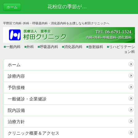
花粉症の季節が近づきました | あれこれブログ
ホーム
平野区で内科･外科・呼吸器内科・消化器内科をお捜しなら村田クリニックへ
■
一般内科
■
外科
■
呼吸器内科
■
消化器内科
■
放射線科
■
リハビリテーシ
ョン科
ホーム
診療内容
予防接種
一般健診・企業健診
院内設備
治療方針
クリニック概要＆アクセス