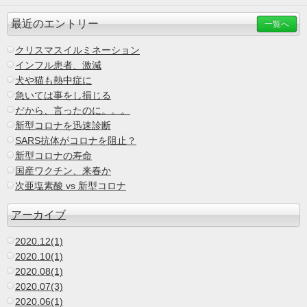
最近のエントリー
一覧へ
クリスマスイルミネーション
インフル患者、激減
犬や猫も熱中症に
急いては事をし損じる
だから、言ったのに。。。
新型コロナを迅速診断
SARS抗体がコロナを阻止？
新型コロナの寿命
国産ワクチン、来春か
次亜塩素酸 vs 新型コロナ
アーカイブ
2020.12(1)
2020.10(1)
2020.08(1)
2020.07(3)
2020.06(1)