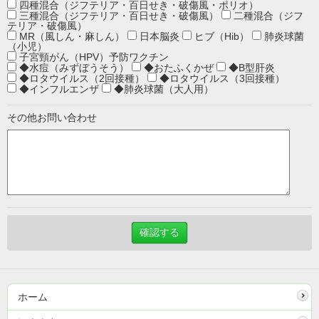
四種混合（ジフテリア・百日せき・破傷風・ポリオ）
三種混合（ジフテリア・百日せき・破傷風）
二種混合（ジフ
テリア・破傷風）
MR（風しん・麻しん）
日本脳炎
ヒブ（Hib）
肺炎球菌
（小児）
子宮頸がん（HPV）予防ワクチン
◆水痘（みずぼうそう）
◆おたふくかぜ
◆B型肝炎
◆ロタウイルス（2回接種）
◆ロタウイルス（3回接種）
◆インフルエンザ
◆肺炎球菌（大人用）
その他お問い合わせ
ホーム