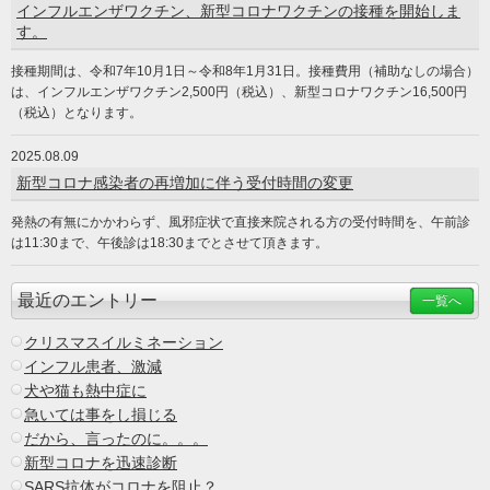
インフルエンザワクチン、新型コロナワクチンの接種を開始しま
す。
接種期間は、令和7年10月1日～令和8年1月31日。接種費用（補助なしの場合）
は、インフルエンザワクチン2,500円（税込）、新型コロナワクチン16,500円
（税込）となります。
2025.08.09
新型コロナ感染者の再増加に伴う受付時間の変更
発熱の有無にかかわらず、風邪症状で直接来院される方の受付時間を、午前診
は11:30まで、午後診は18:30までとさせて頂きます。
最近のエントリー
一覧へ
クリスマスイルミネーション
インフル患者、激減
犬や猫も熱中症に
急いては事をし損じる
だから、言ったのに。。。
新型コロナを迅速診断
SARS抗体がコロナを阻止？