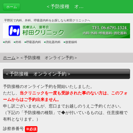
＜予防接種 オンライン予約＞
ホーム
平野区で内科、外科、呼吸器内科をお探しなら村田クリニックへ
■
内科
■
外科
■
呼吸器内科
■
消化器内科
■
放射線科
ホーム
＜予防接種 オンライン予約＞
＜予防接種 オンライン予約＞
予防接種のオンライン予約を開始いたしました。
ただし、
当クリニックを一度も受診された事のない方は、このフォ
ームからはご予約出来ません。
申し訳ございませんが、窓口までお越しのうえご予約ください。
（下記の「予防接種の種類」で◆が付いているものは、任意接種で
有料となります。）
診察券番号
※必須