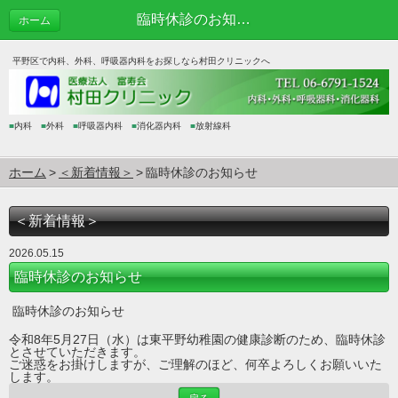
臨時休診のお知らせ | ＜新着情報＞
ホーム
平野区で内科、外科、呼吸器内科をお探しなら村田クリニックへ
■
内科
■
外科
■
呼吸器内科
■
消化器内科
■
放射線科
ホーム
＜新着情報＞
臨時休診のお知らせ
＜新着情報＞
2026.05.15
臨時休診のお知らせ
臨時休診のお知らせ
令和8年5月27日（水）は東平野幼稚園の健康診断のため、臨時休診
とさせていただきます。
ご迷惑をお掛けしますが、ご理解のほど、何卒よろしくお願いいた
します。