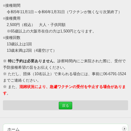
○接種期間
令和5年11月1日～令和6年1月31日（ワクチンが無くなり次第終了）
○接種費用
2,500円（税込） 大人・子供同額
※65歳以上の大阪市在住の方は1,500円となります。
○接種回数
13歳以上は1回
13歳未満は2回（4週空けて）
※
特に予約は必要ありません
。診察時間内にご来院された際に、受付で
予防接種希望の旨をお伝えください。
※ ただし、
団体（10名以上）で来られる場合には、事前に06-6791-1524
までご連絡ください。
※ また、
混雑状況により、急遽ワクチンの受付を中止する場合がありま
す
。
戻る
ホーム