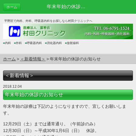
年末年始の休診のお知らせ | ＜新着情報＞
ホーム
平野区で内科、外科、呼吸器内科をお探しなら村田クリニックへ
■
内科
■
外科
■
呼吸器内科
■
消化器内科
■
放射線科
ホーム
＜新着情報＞
年末年始の休診のお知らせ
＜新着情報＞
2018.12.04
年末年始の休診のお知らせ
年末年始の診療は下記のようになりますので、宜しくお願いしま
す。
12月29日（土）までは通常通り。（午前診のみ）
12月30日（日）～平成30年1月6日（日） 休診。