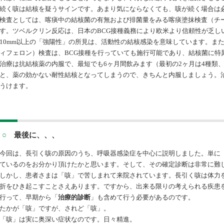
続く咳は結核を疑うサイン
です。あまり気にならなくても、咳が続く場合は
検査としては、喀痰中の結核菌の有無および排菌量をみる喀痰塗抹検査（チ
す。ツベルクリン反応は、日本の
BCG接種義務により欧米より信頼性が乏し
10mm以上の「強陽性」の所見は、活動性の結核感染を意味しています。また
ィフェロン）検査は、BCG接種を行っていても施行可能であり、結核菌に特
治療は抗結核薬の内服で、最短でも
6ヶ月間飲みます（最初の2ヶ月は4種類
と、薬の効かない耐性結核となってしまうので、きちんと内服しましょう。治
うけます。
○
最後に、、、
今回は、長引く咳の原因のうち、呼吸器感染症を中心に説明しました。単に
ているのをお分かり頂けたかと思います。そして、その確定診断は非常に難
しかし、患者さまは「咳」で苦しまれて来院されています。長引く咳は体力
折をひき起こすことさえあります。ですから、出来る限りの考えられる疾患
行って、早期から「
治療的診断
」も含めて行う必要があるのです。
たかが「咳」ですが、されど「咳」。
「咳」は実に奥深い症状なのです。日々精進。