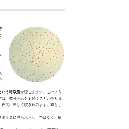
特
と
方
い
急
の
に
という呼吸音
が聴こえます。このよう
作は、数分～
30分も続くことがありま
に夜間に激しく咳き込みます。時とし
さま全員に見られるわけではなく、症