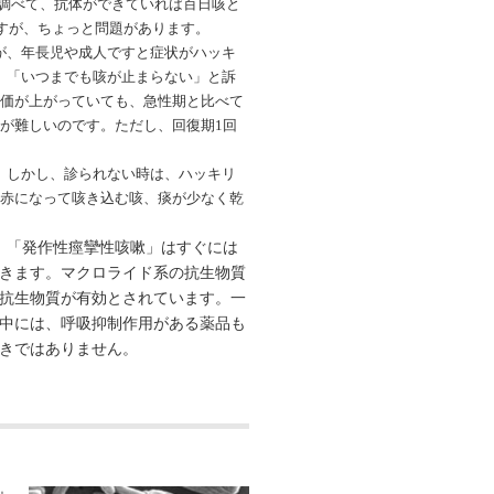
を調べて、抗体ができていれば百日咳と
すが、ちょっと問題があります。
が、年長児や成人ですと症状がハッキ
、「いつまでも咳が止まらない」と訴
体価が上がっていても、急性期と比べて
が難しいのです。ただし、回復期1回
。しかし、診られない時は、ハッキリ
っ赤になって咳き込む咳、痰が少なく乾
。「発作性痙攣性咳嗽」はすぐには
きます。マクロライド系の抗生物質
抗生物質が有効とされています。一
中には、呼吸抑制作用がある薬品も
きではありません。