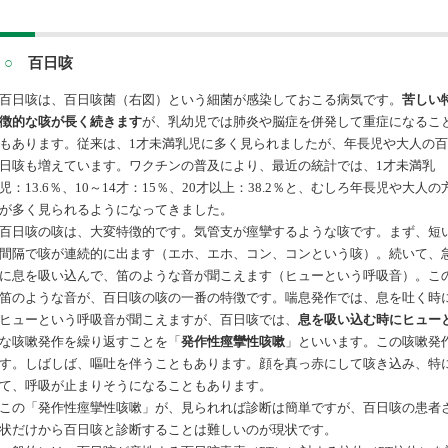
○
百日咳
百日咳は、百日咳菌（右図）という細菌が感染しておこる病気です。
苦しい
徴的な咳が長く続きます
が、乳幼児では肺炎や脳症を併発して重症になるこ
もあります。従来は、
1才未満乳児に多く見られましたが、年長児や大人の百
日咳も増えています。ワクチンの普及により、最近の統計では、1才未満乳
児：13.6％、10～14才：15％、20才以上：38.2％と、むしろ年長児や大人の
が多く見られるようになってきました。
百日咳の咳は、大変特徴的です。気管支が痙攣するような咳です。まず、短
間隔で咳が連続的に出ます（エホ、エホ、コン、コンという咳）。続いて、
に息を吸い込んで、笛のような音が聞こえます（ヒューという呼吸音）。こ
笛のような音が、百日咳の咳の一番の特徴です。喘息発作では、息を吐く時
ヒューという呼吸音が聞こえますが、百日咳では、
息を吸い込む時にヒュー
な咳嗽発作を繰り返すことを「
発作性痙攣性咳嗽
」といいます。この咳嗽発
す。しばしば、嘔吐を伴うこともあります。顔を真っ赤にして咳き込み、特
て、呼吸が止まりそうになることもあります。
この「発作性痙攣性咳嗽」が、見られれば診断は簡単ですが、百日咳の患者
状だけから百日咳と診断することは難しいのが現状です。