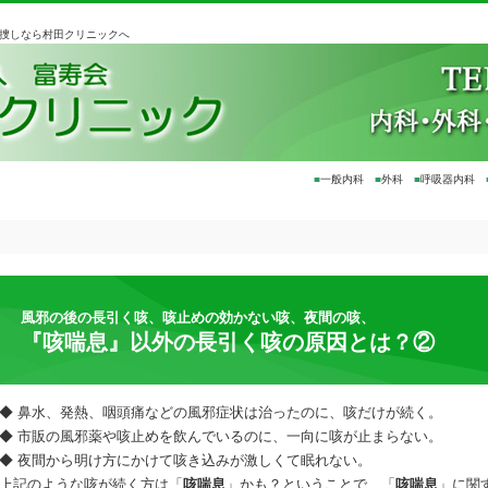
お捜しなら村田クリニックへ
■
一般内科
■
外科
■
呼吸器内科
風邪の後の長引く咳、咳止めの効かない咳、夜間の咳、
『咳喘息』以外の長引く咳の原因とは？②
◆ 鼻水、発熱、咽頭痛などの風邪症状は治ったのに、咳だけが続く。
◆ 市販の風邪薬や咳止めを飲んでいるのに、一向に咳が止まらない。
◆ 夜間から明け方にかけて咳き込みが激しくて眠れない。
上記のような咳が続く方は「
咳喘息
」かも？ということで、「
咳喘息
」に関