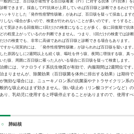
一般的には、百日咳が産性する百日咳毒素（
PT）に対する抗体（PT抗体）
診断できます。採血してPT抗体が上昇していれば百日咳と診断できるわけで
ハッキリとした「発作性痙攣性咳嗽」があれば、百日咳を疑って採血します
リしない場合が多いので、検査が行われないことが多いのです。そうすると
えて受診される回復期に
1回だけの検査になることが多く、仮に回復期で抗
どの程度上がっているのか判断できません。つまり、1回だけの検査では診断
だけの検査でも、非常に高値であれば百日咳と診断できる場合もあります。
ですから現実的には、「発作性痙攣性咳嗽」が診られれば百日咳を疑います
した原因なしに
2週間以上も続く咳、嘔吐を伴う咳、夜間に増強する咳、真
いた咳、周囲に百日咳に罹った人がいる場合に百日咳を疑って検査します。
治療には、マクロライド系抗生物質が有効で、内服期間は
2週間位です
治まりませんが、除菌効果（百日咳菌を体外に排出する効果）は期待で
が無効な場合には、ニューキノロン系の抗菌薬やテトラサイクリン系の
般的な咳止めはまず効きません。強い咳止め（リン酸コデインなど）の
あり、乳幼児に使用すると呼吸停止することがありますので、使用すべ
○
肺結核