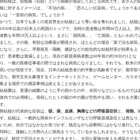
肺結核は、結核菌（右図）という細菌が感染しておこる病気です。皆さんの
核に対するイメージは、「不治の病」、「恐ろしい伝染病」でしょうか？あ
いは「一昔前の病気」でしょうか？
かつて、日本でも多くの老若男女が結核により尊い命を奪われました。結核
1950年以前の日本人の死因のトップで、当時の患者数は年間60万人以上、死
者数も年間10万人以上という、まさに「国民病」、「亡国病」ともいわれて
ました。その後、有効な治療薬が開発され、ほとんどの場合「薬で治る病気
になり、さらに、早期発見・隔離、健診などの総合的な結核対策が効果を上
げ、患者数は激減しました。現在の新規発病者数は60年前の約30分の1とな
り、一般の医療従事者の間ではまれな病気になりました。それでも、欧米の先
高いのが現状です。現在、日本の結核患者の約半数が高齢者ですが、都市部で
立ち、都市文化を象徴するインターネットカフェ、ゲームセンター、カラオ
集まる場所での感染事例は絶えることがありません。
結核菌は、普通の細菌のように手の指や土の中、水回りなどにいるものでは
体内でのみ増殖し、発病したヒトの咳の中の菌が空気中を漂い、それを大量
す。
肺結核の代表的な症状は、
咳、痰、血痰、胸痛などの呼吸器症状
と、
発熱、
す。結核は、一般的な肺炎やインフルエンザなどの呼吸器感染症とは異なり
いため、自分ではなかなか気づかず、残念ながら診断時にはかなり進行して
同時に、接触した大勢の人に病気をうつしているかもしれません。そうなら
れば、軽症で完治させることができますし、大切な家族や友人を感染させる