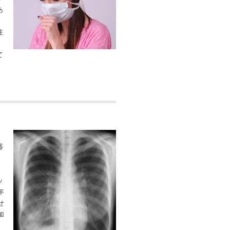
あ
性
て
器
ッ
年
せ
加