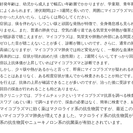
好発年齢は、幼児から成人まで幅広い年齢層でかかりますが、学童期、青年
によくみられます。潜伏期間は
2～3週間と長いので、周囲にマイコプラズマ
かかった人がいたら、しばらくは用心してください。
症状は、痰を伴わないしつこい咳と頑固な発熱
が特徴で、全身倦怠感も見ら
りません。また、
普通の肺炎では、空気の通り道である気管支や肺胞が傷害
が聴診器で聴こえますが、マイコプラズは、気管支や肺胞の外部にある間質
ゼロした音が聴こえないことが多く、
診断が難しいのです。
さらに、通常の
高値になりますが、マイコプラズマ肺炎では殆ど変化がなく、一般的な血液
具体的には、症状が現れ始めた頃（急性期）と、
2週間くらいしてすっかり回
倍以上抗体価が上昇していればマイコプラズマと診断できます。
しかし、少々咳や熱があるからと言って、即座にマイコプラズマが疑われる
ることはあまりなく、ある程度症状が進んでから検査されることが殆どです
を行えば、抗体の上昇が確認できることが多いのですが、治った後に受診す
回目の採血が行われることも殆どありません。
当クリニックでは、
プライムチェック
というマイコプラズマ抗原を調べる検
スワブ（ぬぐい液）で調べますので、採血の必要はなく、簡単に検査でき、
マイコプラズマに効く薬はマクロライド系の抗生物質ですが、最近この
いマイコプラズマ肺炎が増えてきました。マクロライド系の抗生物質が
系の抗生物質やニューキノロン系の抗菌薬が有効とされています。