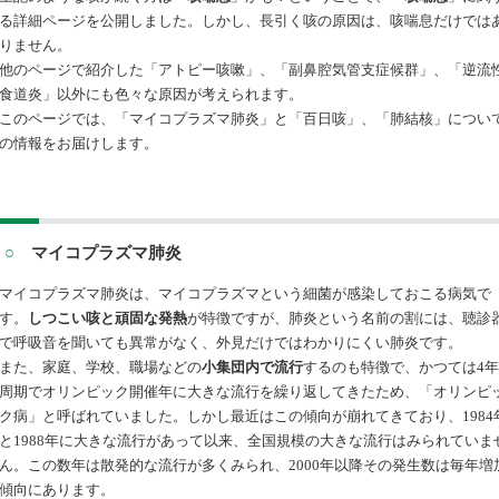
る詳細ページを公開しました。しかし、長引く咳の原因は、咳喘息だけでは
りません。
他のページで紹介した「アトピー咳嗽」、「副鼻腔気管支症候群」、「逆流
食道炎」以外にも色々な原因が考えられます。
このページでは、「マイコプラズマ肺炎
」と「
百日咳
」、「肺結核」につい
の情報をお届けします。
○
マイコプラズマ肺炎
マイコプラズマ肺炎は、
マイコプラズマという細菌が感染しておこる病気で
す。
しつこい咳と頑固な発熱
が特徴ですが、肺炎という名前の割には、聴診
で呼吸音を聞いても異常がなく、外見だけではわかりにくい肺炎です。
また、
家庭、学校、職場などの
小集団内で流行
するのも特徴で、かつては
4年
周期でオリンピック開催年に大きな流行を繰り返してきたため、「オリンピ
ク病」と呼ばれていました。しかし最近はこの傾向が崩れてきており、1984
と1988年に大きな流行があって以来、全国規模の大きな流行はみられていま
ん。この数年は散発的な流行が多くみられ、2000年以降その発生数は毎年増
傾向にあります。