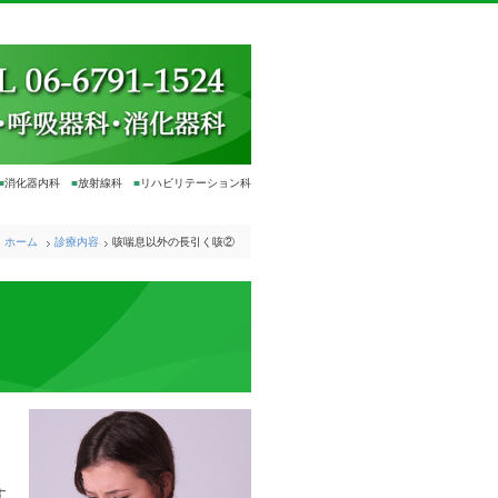
■
消化器内科
■
放射線科
■
リハビリテーション科
ホーム
診療内容
咳喘息以外の長引く咳②
す