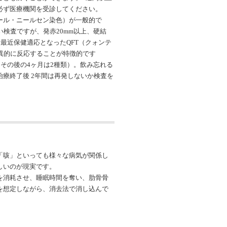
必ず医療機関を受診してください。
ール・ニールセン染色）が一般的で
い検査ですが、発赤20mm以上、硬結
最近保健適応となったQFT（クォンテ
異的に反応することが特徴的です
、その後の4ヶ月は2種類）。飲み忘れる
療終了後 2年間は再発しないか検査を
「咳」といっても様々な病気が関係し
しいのが現実です。
を消耗させ、睡眠時間を奪い、肋骨骨
を想定しながら、消去法で消し込んで