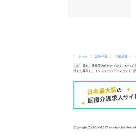
|
ホーム
|
診療内容
|
予防接種
|
内科、外科、呼吸器内科だけでなく、いつで
持ちを尊重し、インフォームドコンセント（
Copyright (C) 2014-2017 murata-clinic-houjuk