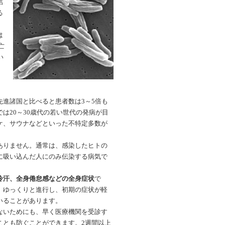
結
る
は
亡
い
」
進諸国と比べると患者数は3～5倍も
は20～30歳代の若い世代の発病が目
ケ、サウナなどといった不特定多数が
ありません。通常は、感染したヒトの
に吸い込んだ人にのみ伝染する病気で
冷汗、全身倦怠感などの全身症状
で
、ゆっくりと進行し、初期の症状が軽
いることがあります。
ないためにも、早く医療機関を受診す
ことも防ぐことができます。
2週間以上