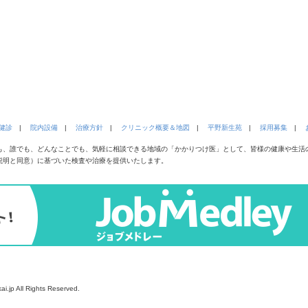
健診
|
院内設備
|
治療方針
|
クリニック概要＆地図
|
平野新生苑
|
採用募集
|
も、誰でも、どんなことでも、気軽に相談できる地域の「かかりつけ医」として、皆様の健康や生活
説明と同意）に基づいた検査や治療を提供いたします。
ai.jp All Rights Reserved.