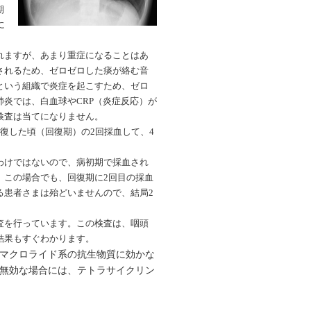
期
に
れますが、あまり重症になることはあ
されるため、ゼロゼロした痰が絡む音
という組織で炎症を起こすため、ゼロ
肺炎では、白血球や
CRP（炎症反応）が
検査は当てになりません。
復した頃（回復期）の2回採血して、4
わけではないので、病初期で採血され
。この場合でも、回復期に
2回目の採血
る患者さまは殆どいませんので、結局2
査を行っています。この検査は、咽頭
結果もすぐわかります。
マクロライド系の抗生物質に効かな
無効な場合には、テトラサイクリン