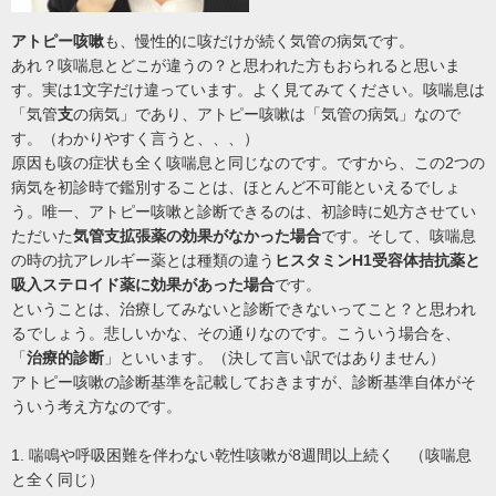
アトピー咳嗽
も、慢性的に咳だけが続く気管の病気です。
あれ？咳喘息とどこが違うの？と思われた方もおられると思いま
す。実は1文字だけ違っています。よく見てみてください。咳喘息は
「気管
支
の病気」であり、アトピー咳嗽は「気管の病気」なので
す。（わかりやすく言うと、、、）
原因も咳の症状も全く咳喘息と同じなのです。ですから、この2つの
病気を初診時で鑑別することは、ほとんど不可能といえるでしょ
う。唯一、アトピー咳嗽と診断できるのは、初診時に処方させてい
ただいた
気管支拡張薬の効果がなかった場合
です。そして、咳喘息
の時の抗アレルギー薬とは種類の違う
ヒスタミンH1受容体拮抗薬と
吸入ステロイド薬に効果があった場合
です。
ということは、治療してみないと診断できないってこと？と思われ
るでしょう。悲しいかな、その通りなのです。こういう場合を、
「
治療的診断
」といいます。（決して言い訳ではありません）
アトピー咳嗽の診断基準を記載しておきますが、診断基準自体がそ
ういう考え方なのです。
1. 喘鳴や呼吸困難を伴わない乾性咳嗽が8週間以上続く （咳喘息
と全く同じ）