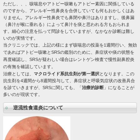
ただし、、、咳喘息やアトピー咳嗽もアトピー素因に関係している
のですから、アレルギー性鼻炎を合併していても何もおかしくはあ
りません。アレルギー性鼻炎でも鼻閉や鼻汁はありますし、後鼻漏
（鼻汁が喉に垂れる）によって鼻汁を痰と思われる方もおられま
す。細心の注意を払って問診をしていますが、なかなか診断は難し
いのが実情です。
当クリニックでは、上記の様にまず咳喘息の投薬を1週間
行い、無効
であればアトピー咳嗽とSRSの鑑別のために、鼻症状や痰の状態を
再度確認し、SRSが疑わしい場合はレントゲン検査で慢性副鼻腔炎
の有無を確認しています。
治療としては、
マクロライド系抗生剤が第一選択
となります。この
抗生剤を4週間から8週間投与して、鼻症状と呼吸気症状の改善具合
を診ていきますが、SRSに関しても、「
治療的診断
」になることが
多いのが現状です。
○
逆流性食道炎について