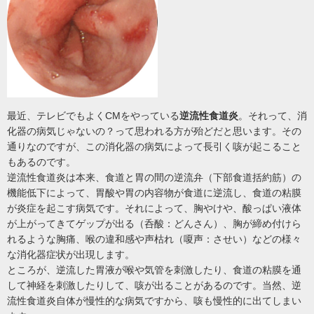
最近、テレビでもよくCMをやっている
逆流性食道炎
。それって、消
化器の病気じゃないの？って思われる方が殆どだと思います。その
通りなのですが、この消化器の病気によって長引く咳が起こること
もあるのです。
逆流性食道炎は本来、食道と胃の間の逆流弁（下部食道括約筋）の
機能低下によって、胃酸や胃の内容物が食道に逆流し、食道の粘膜
が炎症を起こす病気です。それによって、胸やけや、酸っぱい液体
が上がってきてゲップが出る（呑酸：どんさん）、胸が締め付けら
れるような胸痛、喉の違和感や声枯れ（嗄声：させい）などの様々
な消化器症状が出現します。
ところが、逆流した胃液が喉や気管を刺激したり、食道の粘膜を通
して神経を刺激したりして、咳が出ることがあるのです。当然、逆
流性食道炎自体が慢性的な病気ですから、咳も慢性的に出てしまい