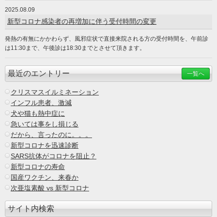
2025.08.09
新型コロナ感染者の再増加に伴う受付時間の変更
発熱の有無にかかわらず、風邪症状で直接来院される方の受付時間を、午前診
は11:30まで、午後診は18:30までとさせて頂きます。
最近のエントリー
一覧へ
クリスマスイルミネーション
インフル患者、激減
犬や猫も熱中症に
急いては事をし損じる
だから、言ったのに。。。
新型コロナを迅速診断
SARS抗体がコロナを阻止？
新型コロナの寿命
国産ワクチン、来春か
次亜塩素酸 vs 新型コロナ
サイト内検索