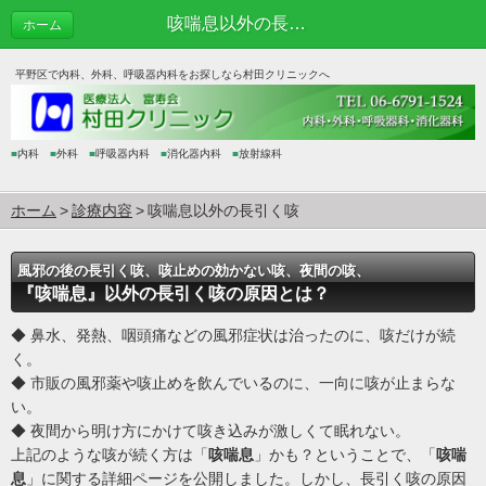
咳喘息以外の長引く咳
ホーム
平野区で内科、外科、呼吸器内科をお探しなら村田クリニックへ
■
内科
■
外科
■
呼吸器内科
■
消化器内科
■
放射線科
ホーム
診療内容
咳喘息以外の長引く咳
風邪の後の長引く咳、咳止めの効かない咳、夜間の咳、
『咳喘息』以外の長引く咳の原因とは？
◆ 鼻水、発熱、咽頭痛などの風邪症状は治ったのに、咳だけが続
く。
◆ 市販の風邪薬や咳止めを飲んでいるのに、一向に咳が止まらな
い。
◆ 夜間から明け方にかけて咳き込みが激しくて眠れない。
上記のような咳が続く方は「
咳喘息
」かも？ということで、「
咳喘
息
」に関する詳細ページを公開しました。しかし、長引く咳の原因