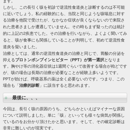
ます。
しかし、この長引く咳を初診で逆流性食道炎と診断するのは不可能
に近いでしょう。私の経験的にも、当院と同じような咳喘息に対す
る治療を他院で
受けたが、なかなか症状が良くならないので来院さ
れた患者さましか遭遇していません。その時もまず疑ったのは統計
的に上記の2疾患でした。その治療を行いながら、よくよく聞いてみ
ると、咳が食事にも関係していることが判明して、初めて逆流性食
道炎を疑いました。
治療としては、通常の逆流性食道炎の治療と同じで、胃酸の分泌を
抑える
プロトンポンプインヒビター（PPT）
が第一選択
となりま
す。胸やけ等の消化器症状は1週間ぐらいで改善する場合が殆どです
が、咳の場合は長期の治療が必要なことが経験上多いようです。
PPTが効けば、呼吸器系の薬は全く必要ないのです。つまり、この
場合も「
治療的診断
」に該当すると思われます。
○
最後に、、、
今回は、長引く咳の原因のうち、どちらかといえばマイナーな原因
について説明しました。単に「咳」といっても様々な病気が関係し
ているのをお分かり頂けたかと思います。そして、その確定診断は
非常に難しいのが現実です。