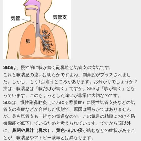
SBS
は、慢性的に咳が続く副鼻腔と気管支
の病気です。
これと咳喘息の違いは明らかですよね。副鼻腔がプラスされまし
た。しかし、もう1点違うところがあります。お分かりでしょうか？
実は、咳喘息は「咳
だけ
が続く」ですが、SBSは「咳が続く」とな
っています。このちょっとした違いが非常に大切なのです。
SBSは、慢性副鼻腔炎（いわゆる蓄膿症）に慢性気管支炎などの気
管支の炎症などが合併した状態で、原因は明らかではありません
が、鼻も気管支も一続きの気道なので、この気道の粘膜における防
御機能が低下しているためと考えられています。
ですから咳以外
に、
鼻閉や鼻汁（鼻水）、黄色っぽい痰
が絡むなどの症状があるこ
とが、咳喘息やアトピー咳嗽とは異なります。