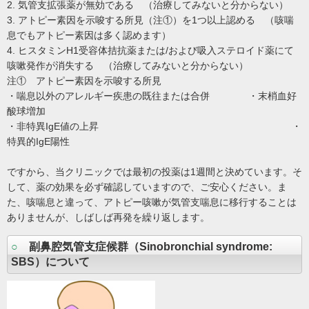
2. 気管支拡張薬が無効である （治療してみないと分からない）
3. アトピー素因を示唆する所見（注①）を1つ以上認める （咳喘
息でもアトピー素因は多く認めます）
4. ヒスタミンH1受容体拮抗薬または/および吸入ステロイド薬にて
咳嗽発作が消失する （治療してみないと分からない）
注① アトピー素因を示唆する所見
・喘息以外のアレルギー疾患の既往または合併 ・末梢血好
酸球増加
・非特異IgE値の上昇 ・
特異的IgE陽性
ですから、当クリニックでは最初の投薬は1週間と決めています。そ
して、薬の効果を必ず確認していますので、ご安心ください。ま
た、咳喘息と違って、アトピー咳嗽が気管支喘息に移行することは
ありませんが、しばしば再発を繰り返します。
○
副鼻腔気管支症候群（Sinobronchial syndrome:
SBS）について